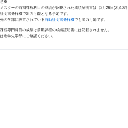
注意※
メスターの前期課程科目の成績が反映された成績証明書は【3月26日(木)10
動証明書発行機で出力可能となる予定です。
学先の学部に設置されている
自動証明書発行機
でも出力可能です。
期課程専門科目の成績は前期課程の成績証明書には記載されません。
細は進学先学部にご確認ください。