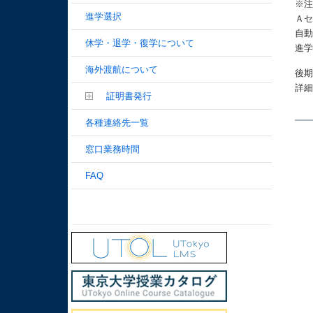
※
進学選択
Ａセ
自
休学・退学・復学について
進
海外渡航について
後
詳
証明書発行
各種連絡先一覧
窓口業務時間
FAQ