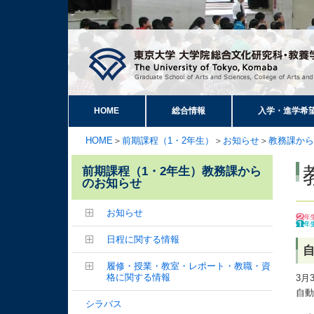
HOME
総合情報
入学・進学希
HOME
＞
前期課程（1・2年生）
＞
お知らせ
＞
教務課から
前期課程（1・2年生）教務課から
のお知らせ
お知らせ
日程に関する情報
自
履修・授業・教室・レポート・教職・資
格に関する情報
3月
自
シラバス