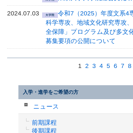
2024.07.03
令和7（2025）年度文系
科学専攻、地域文化研究専攻
全保障」プログラム及び多文
募集要項の公開について
1
2
3
4
5
6
7
8
入学・進学をご希望の方
ニュース
前期課程
後期課程