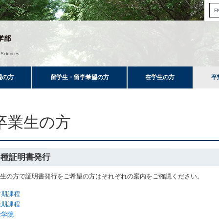
望の方
留学生・留学希望の方
在学生の方
卒
卒業生の方
各種証明書発行
業生の方で証明書発行をご希望の方はそれぞれの案内をご確認ください。
前期課程
後期課程
大学院