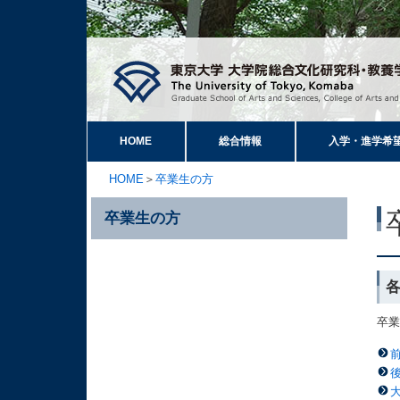
HOME
総合情報
入学・進学希
HOME
＞
卒業生の方
卒業生の方
卒