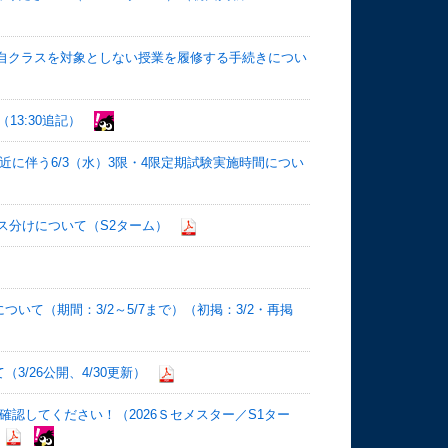
類・自クラスを対象としない授業を履修する手続きについ
13:30追記）
に伴う6/3（水）3限・4限定期試験実施時間につい
クラス分けについて（S2ターム）
て（期間：3/2～5/7まで）（初掲：3/2・再掲
/26公開、4/30更新）
認してください！（2026Ｓセメスター／S1ター