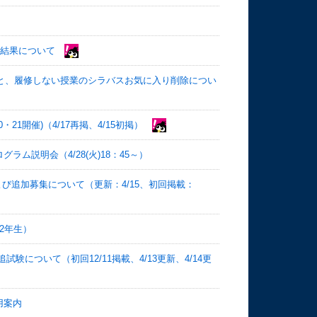
選結果について
表と、履修しない授業のシラバスお気に入り削除につい
1開催)（4/17再掲、4/15初掲）
ム説明会（4/28(火)18：45～）
よび追加募集について（更新：4/15、初回掲載：
2年生）
試験について（初回12/11掲載、4/13更新、4/14更
用案内