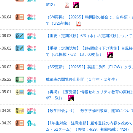
6/12）
6.06.04
（6/4再掲）【2026S】時間割の都合で、自科
て（3/26初掲）
6.06.03
【重要：定期試験】6/3（水）の定期試験について（
6.06.02
【重要：定期試験】【1時間繰り下げ実施】台風接近
て（6/1掲載・6/2 18：00更新）
6.06.02
（6/2更新）【2026S2】英語二列S（FLOW）
6.05.22
成績表の閲覧停止期間（１年生・２年生）
6.05.01
（再掲）【要受講】情報セキュリティ教育の実施につい
4/7・5/1）
6.04.30
【数学部会より】「数学学修相談室」開室について（3
6.04.29
【1年生対象・注意喚起】履修登録の内容を改めて確
ム・S2ターム）（再掲：4/29、初回掲載：4/24）