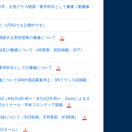
「熱力学」を他クラス聴講・要求科目として履修（要履修
て（UTASでも公開中です）
会が開講する実技授業の履修について
録及び履修について（4/6更新、初回掲載：3/27）
講・要求科目としての履修について
について(4/6中国語募集停止・3/5フランス語掲載・
6(月)18:45〜・4/7(火)18:45〜：Zoomによるオ
究ゼミナール・学術フロンティア講義
について（3/23初掲、3/30更新、4/3再掲）
S2ターム）