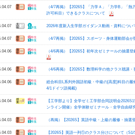
6.04.07
（4/7再掲）【2026S】「力学Ａ」「力学B」
許可科目）できるクラスについて
6.04.07
2026年度新入生学部ガイダンス動画・資料につい
6.04.07
（4/7再掲）【2026S】スポーツ・身体運動部
6.04.06
（4/6再掲）【2026S】初年次ゼミナールの抽選登
6.04.06
（4/6再掲）【2026S】数理科学の他クラス聴
6.04.06
総合科目L系列外国語初級・中級の[高度]科目の履修
4/1ドイツ語掲載)
6.04.04
【工学部より】全学ゼミ工学部合同説明会2026S1S2（4/
ンライン開催）全学体験ゼミナール・全学自由研
6.04.03
（再掲）【2026S】英語中級・上級の履修・抽選登録
6.04.03
【2026S】英語一列①のクラス分けについて（S1/