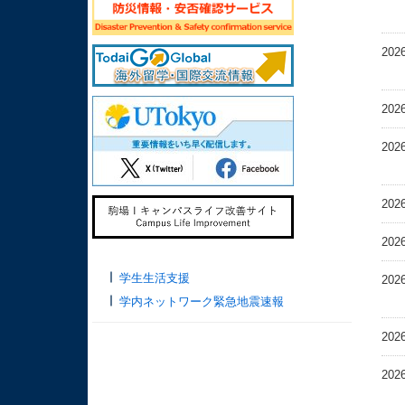
202
202
202
202
202
学生生活支援
202
学内ネットワーク緊急地震速報
202
202