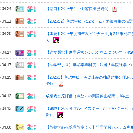
6.04.24
【窓口】2026年4～7月窓口業務時間
6.04.21
【2026S2】英語中級（S2ターム）追加募集の抽
6.04.20
【重要】2026年度初年次ゼミナール抽選結果発
て
6.04.17
【進学選択】進学選択シンポジウムについて（4/20・2
6.04.17
【法学部より】早期卒業制度・法科大学院進学プログラ
6.04.15
【2026S】英語中級・英語上級の抽選結果公開お
4/4）
6.04.13
成績表と原評価（点数）の閲覧停止期間（1年生・
6.04.13
【試験】2025年度Aセメスター（A1・A2ターム）追
新）
6.04.08
【教養学部視聴覚教室より】語学学習システム利