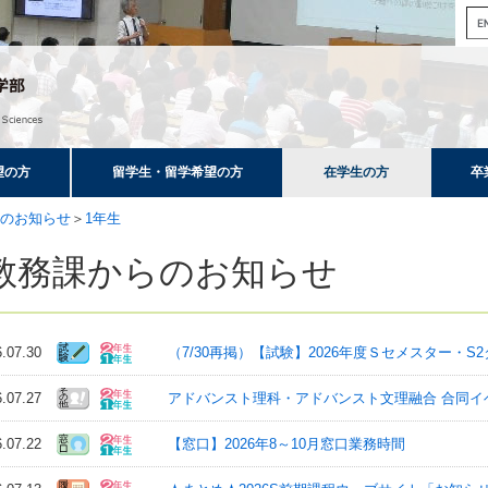
望の方
留学生・留学希望の方
在学生の方
卒
のお知らせ
＞
1年生
教務課からのお知らせ
6.07.30
（7/30再掲）【試験】2026年度Ｓセメスター・
6.07.27
アドバンスト理科・アドバンスト⽂理融合 合同イベント
6.07.22
【窓口】2026年8～10月窓口業務時間