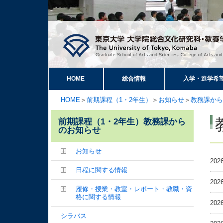
HOME
総合情報
入学・進学希
HOME
＞
前期課程（1・2年生）
＞
お知らせ
＞
教務課から
前期課程（1・2年生）教務課から
のお知らせ
お知らせ
202
日程に関する情報
202
履修・授業・教室・レポート・教職・資
格に関する情報
202
シラバス