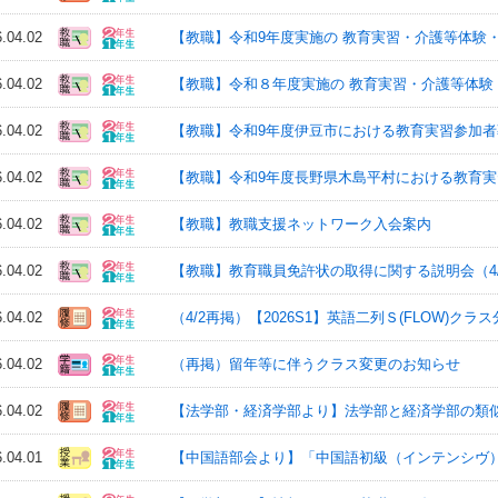
6.04.02
【教職】令和9年度実施の 教育実習・介護等体験
6.04.02
【教職】令和８年度実施の 教育実習・介護等体験
6.04.02
【教職】令和9年度伊豆市における教育実習参加者
6.04.02
【教職】令和9年度長野県木島平村における教育
6.04.02
【教職】教職支援ネットワーク入会案内
6.04.02
【教職】教育職員免許状の取得に関する説明会（4/16(木
6.04.02
（4/2再掲）【2026S1】英語二列Ｓ(FLOW)
6.04.02
（再掲）留年等に伴うクラス変更のお知らせ
6.04.02
【法学部・経済学部より】法学部と経済学部の類
6.04.01
【中国語部会より】「中国語初級（インテンシヴ