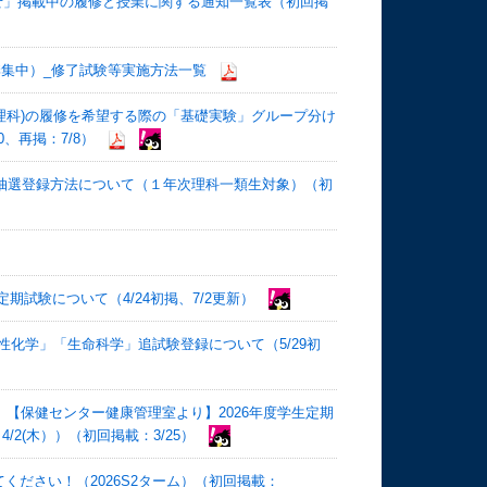
らせ」掲載中の履修と授業に関する通知一覧表（初回掲
季集中）_修了試験等実施方法一覧
ト理科)の履修を希望する際の「基礎実験」グループ分け
、再掲：7/8）
け抽選登録方法について（１年次理科一類生対象）（初
定期試験について（4/24初掲、7/2更新）
物性化学」「生命科学」追試験登録について（5/29初
】
【保健センター健康管理室より】2026年度学生定期
/2(木））（初回掲載：3/25）
ください！（2026S2ターム）（初回掲載：