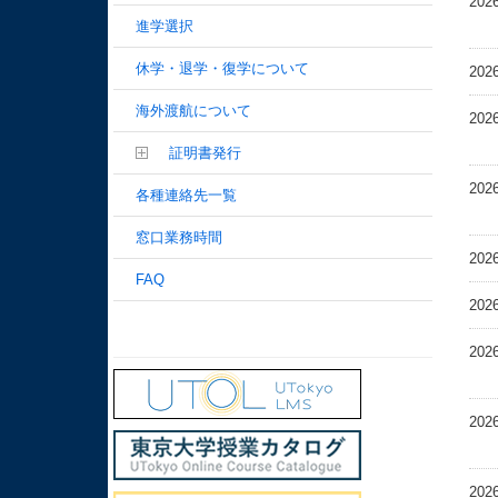
202
進学選択
休学・退学・復学について
202
海外渡航について
202
証明書発行
202
各種連絡先一覧
窓口業務時間
202
FAQ
202
202
202
202