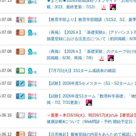
6.07.13
★まとめ★2026S前期課程ウェブサイト「お知
載：3/23、最終更新：7/13）
6.07.08
【教育学部より】教育学部開講（S1S2、S2、夏
6.07.08
（再掲）【2026Ａ】「基礎実験α」(アドバンス
抽選登録における注意点について（初回掲載：6/30
6.07.08
（再掲）【2026Ａ】「基礎実験」のグループ分
回掲載：6/30、再掲：7/8）
6.07.06
【7月7日(火)】1S1ターム成績表の確認
6.07.02
【試験】2026年度Sセメスター（S1・S2ターム）
6.07.02
【試験】2026年度S1ターム「数理科学基礎」「
掲・7/2, 7/31更新）
6.06.16
＜重要＞本日6/16(火)、明日6/17(水)のみ【要受診
健康診断Ⅱについて（Web問診・予約 開始予定日：4
6.06.12
【注意喚起】履修登録の内容をあらためて確認して