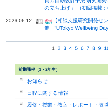
質の自動設計手法 研究開
の立ち上げ」 （初回掲載：6
2026.06.12
【相談支援研究開発セン
催 "UTokyo Wellbeing 
1
2
3
4
5
6
7
8
9
1
前期課程（1・2年生）
お知らせ
日程に関する情報
履修・授業・教室・レポート・教