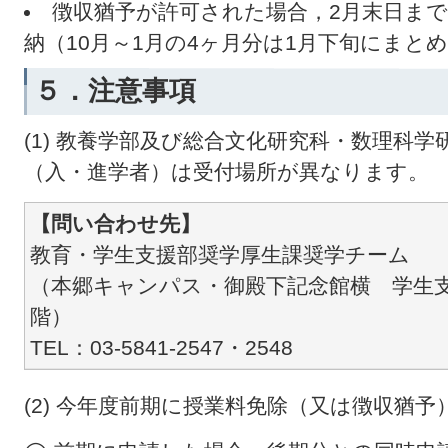
徴収猶予が許可された場合，2月末日まで
納（10月～1月の4ヶ月分は1月下旬にまと
５．注意事項
(1) 教養学部及び総合文化研究科・数理科学
（入・進学者）は受付場所が異なります。
【問い合わせ先】
教育・学生支援部奨学厚生課奨学チーム
（本郷キャンパス・御殿下記念館横 学生
階）
TEL：03-5841-2547・2548
(2) 今年度前期に授業料免除（又は徴収猶