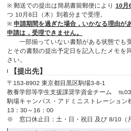
※ 郵送での提出は簡易書留郵便により
10月
つ 10月8日（木）到着分まで受理。
※
申請期間を過ぎた場合，いかなる理由が
申請は，受理できません。
一部揃っていない書類がある状態でも
とその書類の提出予定日を記入したメモを
さい。
【提出先】
〒153-8902 東京都目黒区駒場3-8-1
教養学部等学生支援課奨学資金チーム ℡03-545
駒場キャンパス・アドミニストレーション棟1階
13：30～16：00
※ 窓口休止日：土・日・祝日 及び 8/10（月