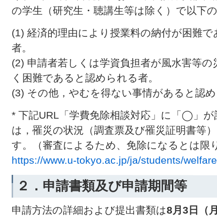
の学生（研究生・聴講生等は除く）で以下
(1) 経済的理由により授業料の納付が困難
者。
(2) 申請者若しくは学資負担者が風水害等
く困難であると認められる者。
(3) その他，やむを得ない事情があると認
*
下記URL「学費免除相談対応」に「◯」
は，罹災の状況（調査票及び罹災証明書等
す。（審査によるため、免除になるとは限
https://www.u-tokyo.ac.jp/ja/students/welfar
２．申請書類及び申請期間等
申請方法の詳細および提出書類は
8月3日（