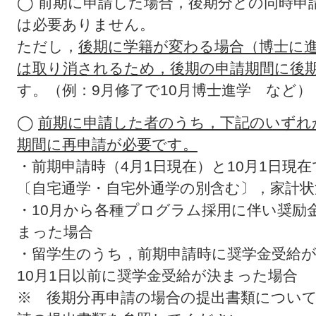
◯ 前期に申請した場合，後期分との同時申
は必要ありません。
ただし，
後期に学籍が変わる場合（博士に
は取り消されるため，後期の申請期間に後
す。（例：9月修了で10月博士進学 など）
◯
前期に申請した者のうち，下記のいずれ
期間に再申請が必要です。
・前期申請時（4月1日現在）と10月1日現
〔自宅通学・自宅外通学の別含む〕，家計状
・10月から各種プログラム採用に伴い奨励
まった場合
・留学生のうち，前期申請時に奨学金受給
10月1日以前に奨学金受給が決まった場合
※ 後期分再申請の場合の提出書類につい