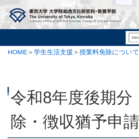
HOME
＞
学生生活支援
＞
授業料免除につい
令和8年度後期分
除・徴収猶予申