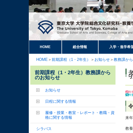
HOME
総合情報
入学・進学希
HOME
＞
前期課程（1・2年生）
＞
お知らせ
＞
教務課から
前期課程（1・2年生）教務課から
のお知らせ
お知らせ
日程に関する情報
令
履修・授業・教室・レポート・教職・資
格に関する情報
来年
教養
シラバス