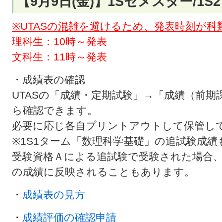
【9月9日(金)】1Sセメスター/1
※UTASの混雑を避けるため、発表時刻が
理科生：10時～発表
文科生：11時～発表
・成績表の確認
UTASの「成績・定期試験」→「成績（前
ら確認できます。
必要に応じ各自プリントアウトして保管し
※1S1ターム「数理科学基礎」の追試験成
受験資格Ａによる追試験で受験された場合
の成績に反映されることもあります。
・
成績表の見方
・
成績評価の確認申請