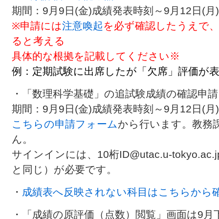
期間：9月9日(金)成績発表時刻～9月12日(月)
※申請には
注意喚起
を必ず確認したうえで
ると考える
具体的な根拠を記載してください※
例：
定期試験に出席したが「欠席」評価が
・「数理科学基礎」の追試験成績の確認申請
期間：9月9日(金)成績発表時刻～9月12日(月)
こちらの申請フォーム
から行います。教務
ん。
サインインには、10桁ID@utac.u-tokyo.ac.
と同じ）が必要です。
・
成績表へ反映されない科目はこちらから
・「成績の原評価（点数）閲覧」画面は9月