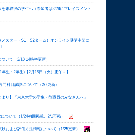
を未取得の学生へ（希望者は3/28にプレイスメント
Sセメスター（S1・S2ターム）オンライン受講申請に
）》
いて（2/18 14時半更新）
1年生・2年生)【2月15日（火）正午～】
）専門科目試験について（2/7更新）
スより】「東京大学の学生・教職員のみなさんへ」
について（1/24初回掲載、2/1再掲）
試験および評価方法情報について（1/25更新）