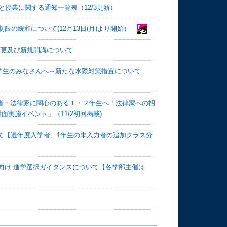
授業に関する通知一覧表（12/3更新）
の緩和について(12月13日(月)より開始）
変更及び新規開講について
学生のみなさんへ～新たな水際対策措置について
定者・法律家に関心のある１・２年生へ「法律家への招
「対面実施イベント」（11/2初回掲載)
いて【過年度入学者、1年生の未入力者の追加クラス分
年生向け 進学選択ガイダンスについて【各学部主催は