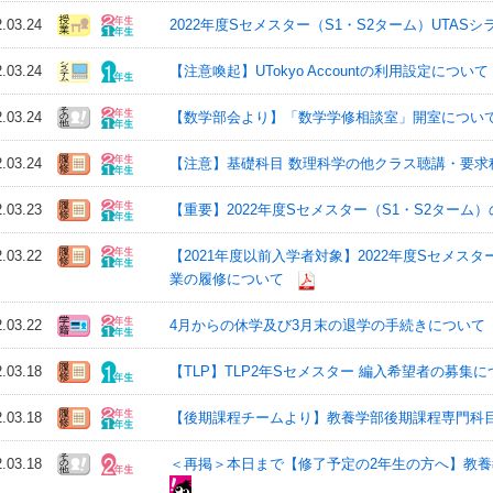
2.03.24
2022年度Sセメスター（S1・S2ターム）UTAS
2.03.24
【注意喚起】UTokyo Accountの利用設定について
2.03.24
【数学部会より】「数学学修相談室」開室につい
2.03.24
【注意】基礎科目 数理科学の他クラス聴講・要求
2.03.23
【重要】2022年度Sセメスター（S1・S2ターム
2.03.22
【2021年度以前入学者対象】2022年度Sセメ
業の履修について
2.03.22
4月からの休学及び3月末の退学の手続きについて（再掲
2.03.18
【TLP】TLP2年Sセメスター 編入希望者の募集に
2.03.18
【後期課程チームより】教養学部後期課程専門科
2.03.18
＜再掲＞本日まで【修了予定の2年生の方へ】教養教育