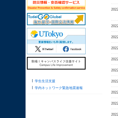
202
202
202
202
202
202
学生生活支援
202
学内ネットワーク緊急地震速報
202
202
202