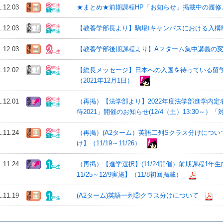
1.12.03
★まとめ★前期課程HP「お知らせ」掲載中の履修と
1.12.03
【教養学部長より】駒場Ⅰキャンパスにおける入構制限
1.12.03
【教養学部後期課程より】A２ターム集中講義の
1.12.02
【総長メッセージ】日本への入国を待っている留
（2021年12月1日）
1.12.01
（再掲）【法学部より】2022年度法学部進学内
待2021」開催のお知らせ(12/4（土）13:30～）
1.11.24
（再掲）(A2ターム）英語二列Sクラス分けにつ
け】（11/19～11/26）
1.11.24
（再掲）【進学選択】(11/24開催）前期課程1
11/25～12/9実施】（11/8初回掲載）
1.11.19
(A2ターム)英語一列②クラス分けについて