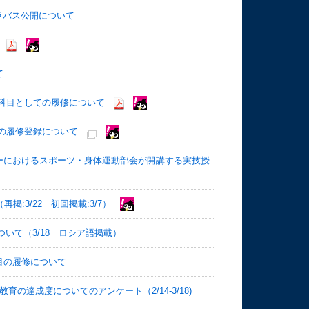
シラバス公開について
て
科目としての履修について
）の履修登録について
スターにおけるスポーツ・身体運動部会が開講する実技授
:3/22 初回掲載:3/7）
ついて（3/18 ロシア語掲載）
目の履修について
の達成度についてのアンケート（2/14-3/18)