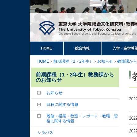
HOME
総合情報
入学・進学希
HOME
＞
前期課程（1・2年生）
＞
お知らせ
＞
教務課から
前期課程（1・2年生）教務課から
のお知らせ
お知らせ
202
日程に関する情報
履修・授業・教室・レポート・教職・資
202
格に関する情報
202
シラバス