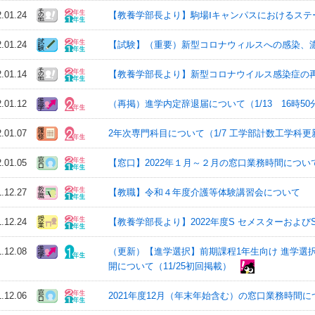
2.01.24
【教養学部長より】駒場Ⅰキャンパスにおけるステ
2.01.24
【試験】（重要）新型コロナウィルスへの感染、
2.01.14
【教養学部長より】新型コロナウイルス感染症の
2.01.12
（再掲）進学内定辞退届について（1/13 16時50
2.01.07
2年次専門科目について（1/7 工学部計数工学科更
2.01.05
【窓口】2022年１月～２月の窓口業務時間につい
1.12.27
【教職】令和４年度介護等体験講習会について
1.12.24
【教養学部長より】2022年度S セメスターおよび
1.12.08
（更新）【進学選択】前期課程1年生向け 進学選択
開について（11/25初回掲載）
1.12.06
2021年度12月（年末年始含む）の窓口業務時間に