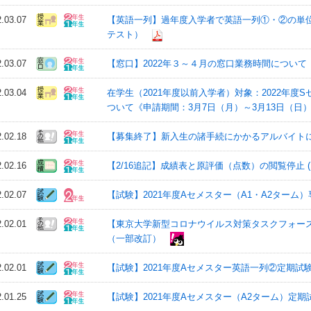
2.03.07
【英語一列】過年度入学者で英語一列①・②の単位
テスト）
2.03.07
【窓口】2022年３～４月の窓口業務時間について
2.03.04
在学生（2021年度以前入学者）対象：2022年度
ついて《申請期間：3月7日（月）～3月13日（日
2.02.18
【募集終了】新入生の諸手続にかかるアルバイトにつ
2.02.16
【2/16追記】成績表と原評価（点数）の閲覧停止 (
2.02.07
【試験】2021年度Aセメスター（A1・A2ターム
2.02.01
【東京大学新型コロナウイルス対策タスクフォー
（一部改訂）
2.02.01
【試験】2021年度Aセメスター英語一列②定期試験
2.01.25
【試験】2021年度Aセメスター（A2ターム）定期