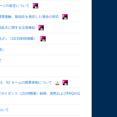
ージの改定について
濃厚接触、疑似症を発症した場合の対応
再拡大に関する注意喚起
分〆）（12/15初回掲載）
新）
て
S1・S2 タームの授業体制について
ガイダンス（11/24開催）録画、資料およびFAQの公
ついて