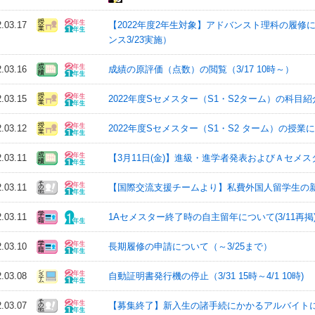
2.03.17
【2022年度2年生対象】アドバンスト理科の履修
ンス3/23実施）
2.03.16
成績の原評価（点数）の閲覧（3/17 10時～）
2.03.15
2022年度Sセメスター（S1・S2ターム）の科
2.03.12
2022年度Sセメスター（S1・S2 ターム）の授業
2.03.11
【3月11日(金)】進級・進学者発表およびＡセメ
2.03.11
【国際交流支援チームより】私費外国人留学生の
2.03.11
1Aセメスター終了時の自主留年について(3/11再掲)(受
2.03.10
長期履修の申請について（～3/25まで）
2.03.08
自動証明書発行機の停止（3/31 15時～4/1 10時)
2.03.07
【募集終了】新入生の諸手続にかかるアルバイトに