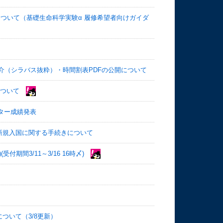
について（基礎生命科学実験α 履修希望者向けガイダ
目紹介（シラバス抜粋）・時間割表PDFの公開について
について
スター成績発表
新規入国に関する手続きについて
付期間3/11～3/16 16時〆)
ついて（3/8更新）