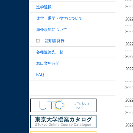
202
進学選択
休学・退学・復学について
202
海外渡航について
202
証明書発行
202
各種連絡先一覧
202
窓口業務時間
202
FAQ
202
202
202
202