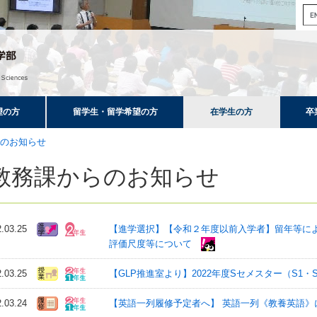
望の方
留学生・留学希望の方
在学生の方
卒
のお知らせ
教務課からのお知らせ
2.03.25
【進学選択】【令和２年度以前入学者】留年等によ
評価尺度等について
2.03.25
【GLP推進室より】2022年度Sセメスター（S1
2.03.24
【英語一列履修予定者へ】 英語⼀列《教養英語》