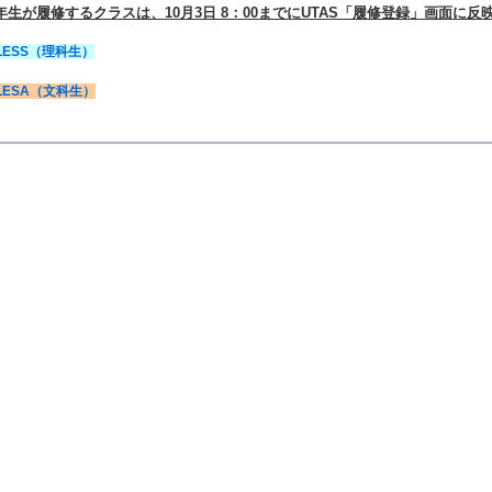
年生が履修するクラスは、10月3日 8：00までにUTAS「履修登録」画面に
LESS（理科生）
LESA（文科生）