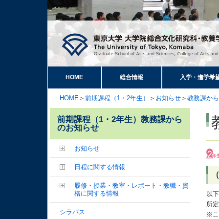
HOME
総合情報
入学・進学希
HOME
＞
前期課程（1・2年生）
＞
お知らせ
＞
教務課から
前期課程（1・2年生）教務課から
のお知らせ
お知らせ
日程に関する情報
（
履修・授業・教室・レポート・教職・資
格に関する情報
以下
所
シラバス
※こ