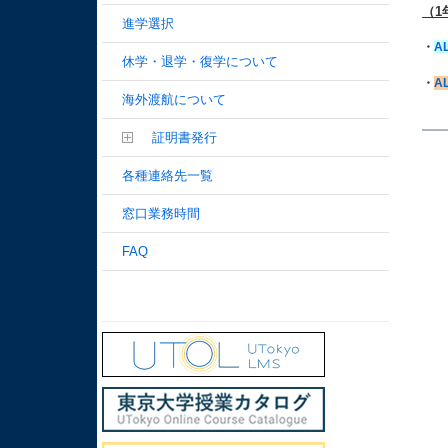
（1
進学選択
・
A
休学・退学・復学について
・
A
海外渡航について
証明書発行
各種連絡先一覧
窓口業務時間
FAQ