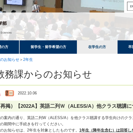
望の方
留学生・留学希望の方
在学生の方
卒
のお知らせ
＞
2年生
教務課からのお知らせ
2022.10.06
再掲）【2022A】英語二列Ｗ（ALESS/A）他クラス聴講につ
の案内の通り、英語二列W（ALESS/A）を他クラス聴講する学生向けのク
定の期間中に手続きを行ってください。
のお知らせは、2年生を対象としたものです。
1年生（降年生含む）は回答し