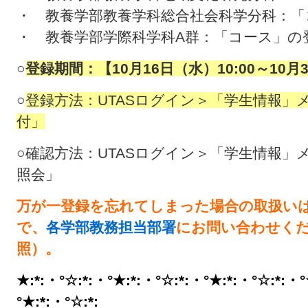
・ 教養学部教養学科総合社会科学分科：「
・ 教養学部学際科学科A群：「コース」の
○
登録期間：【10月16日（水）10:00～10月
○
登録方法：UTASログイン＞「学生情報」
付」
○確認方法：UTASログイン＞「学生情報」
照会」
万が一登録を忘れてしまった場合の取扱い
で、
各学部教務担当部署
にお問い合わせく
照）。
★:*:・°☆:*:・°★:*:・°☆:*:・°★:*:・°☆:*:・°
°★:*:・°☆:*: