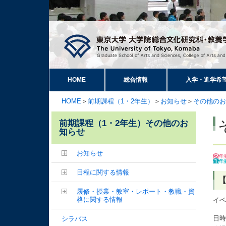
HOME
総合情報
入学・進学希
HOME
＞
前期課程（1・2年生）
＞
お知らせ
＞
その他のお
前期課程（1・2年生）その他のお
知らせ
お知らせ
日程に関する情報
【
履修・授業・教室・レポート・教職・資
格に関する情報
イベ
日時
シラバス