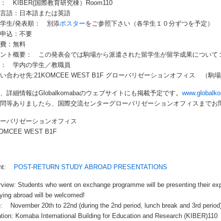
： KIBER(国際教育研究棟）Room110
用言語：日本語または英語
学生/発表順： 別添
ポスター
をご参照下さい（各学生１０分ずつを予定）
前申込：不要
加費：無料
ベント概要： この発表会では駒場から派遣された留学生が留学成果について
象： 学内の学生／教職員
い合わせ先:21KOMCEE WEST B1F グローバリゼーションオフィス （
、詳細情報はGlobalkomabaのウェブサイトにも掲載予定です。
www.globalko
質問等ありましたら、国際交流センターグローバリゼーションオフィスまでお
ローバリゼーションオフィス
OMCEE WEST B1F
ent:
POST-RETURN STUDY ABROAD PRESENTATIONS
view: Students who went on exchange programme will be presenting their exp
ying abroad will be welcomed!
: November 20th to 22nd (during the 2nd period, lunch break and 3rd period
tion: Komaba International Building for Education and Research (KIBER)110