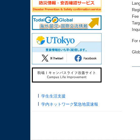
Lan
Regi
Fee
Tar
Inq
For 
Glob
学生生活支援
学内ネットワーク緊急地震速報