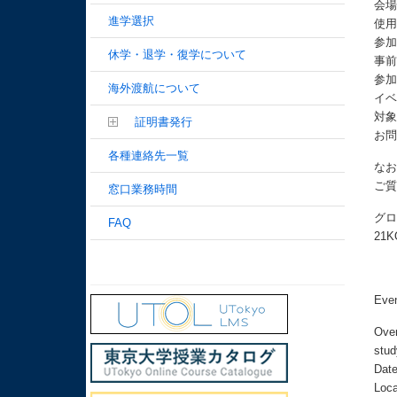
会場
進学選択
使
参加
休学・退学・復学について
事
参
海外渡航について
イ
対
証明書発行
お問
各種連絡先一覧
なお
ご
窓口業務時間
グ
FAQ
21K
Ev
Over
stud
Date
Loca