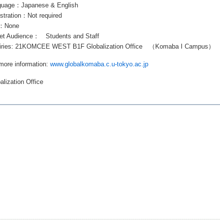
guage：Japanese & English
stration：Not required
：None
get Audience： Students and Staff
uiries: 21KOMCEE WEST B1F Globalization Office （Komaba I Campus）
more information:
www.globalkomaba.c.u-tokyo.ac.jp
alization Office