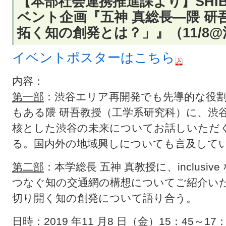
【本部社会連携推進課より】SHIB
ベント企画『五神 真総長―隈 研
拓く知の創発とは？」』（11/8
イベントポスターはこちら
内容：
第一部
：渋谷エリア再開発でも先導的な役割
もある隈 研吾教授（工学系研究科）に、渋谷
核とした渋谷の未来についてお話しいただ
る。国内外の地域興しについても言及して
第二部
：本学総長 五神 真教授に、inclus
つなぐ知の交通網の構想についてご紹介い
切り開く知の創発について語り合う。
日時：2019 年11 月8 日（金）15：45～17：