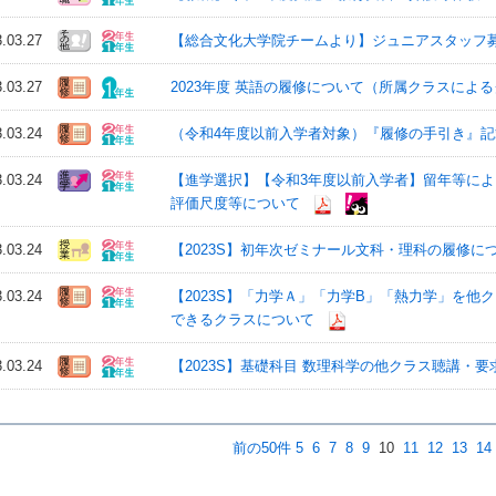
3.03.27
【総合文化大学院チームより】ジュニアスタッフ募集
3.03.27
2023年度 英語の履修について（所属クラスによ
3.03.24
（令和4年度以前入学者対象）『履修の手引き』
3.03.24
【進学選択】【令和3年度以前入学者】留年等によ
評価尺度等について
3.03.24
【2023S】初年次ゼミナール文科・理科の履修に
3.03.24
【2023S】「力学Ａ」「力学B」「熱力学」を他
できるクラスについて
3.03.24
【2023S】基礎科目 数理科学の他クラス聴講・
前の50件
5
6
7
8
9
10
11
12
13
14