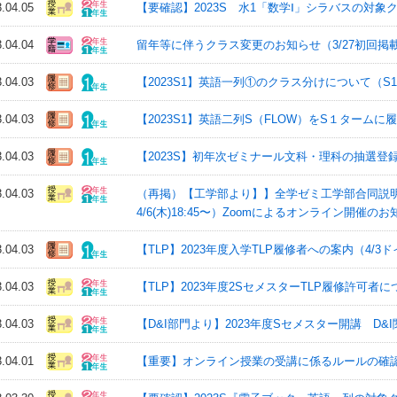
3.04.05
【要確認】2023S 水1「数学Ⅰ」シラバスの対
3.04.04
留年等に伴うクラス変更のお知らせ（3/27初回掲載
3.04.03
【2023S1】英語一列①のクラス分けについて（S
3.04.03
【2023S1】英語二列S（FLOW）をS１ターム
3.04.03
【2023S】初年次ゼミナール文科・理科の抽選登
3.04.03
（再掲）【工学部より】】全学ゼミ⼯学部合同説明会202
4/6(木)18:45〜）Zoomによるオンライン開催の
3.04.03
【TLP】2023年度入学TLP履修者への案内（4/3
3.04.03
【TLP】2023年度2SセメスターTLP履修許可
3.04.03
【D&I部門より】2023年度Sセメスター開講 D&
3.04.01
【重要】オンライン授業の受講に係るルールの確