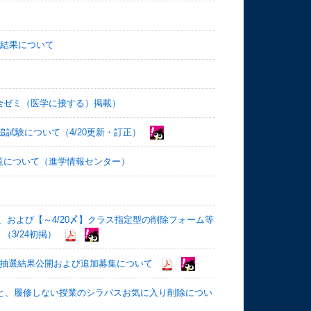
選結果について
全ゼミ（医学に接する）掲載）
追試験について（4/20更新・訂正）
覧について（進学情報センター）
）
登録、および【～4/20〆】クラス指定型の削除フォーム等
（3/24初掲）
・上級の抽選結果公開および追加募集について
表と、履修しない授業のシラバスお気に入り削除につい