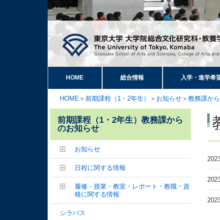
HOME
総合情報
入学・進学希
HOME
＞
前期課程（1・2年生）
＞
お知らせ
＞
教務課から
前期課程（1・2年生）教務課から
のお知らせ
お知らせ
202
日程に関する情報
202
履修・授業・教室・レポート・教職・資
格に関する情報
202
シラバス