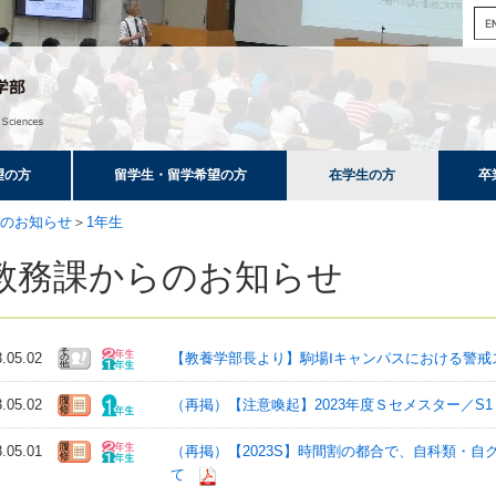
望の方
留学生・留学希望の方
在学生の方
卒
のお知らせ
＞
1年生
教務課からのお知らせ
3.05.02
【教養学部長より】駒場Ⅰキャンパスにおける警戒
3.05.02
（再掲）【注意喚起】2023年度Ｓセメスター／S
3.05.01
（再掲）【2023S】時間割の都合で、自科類・
て