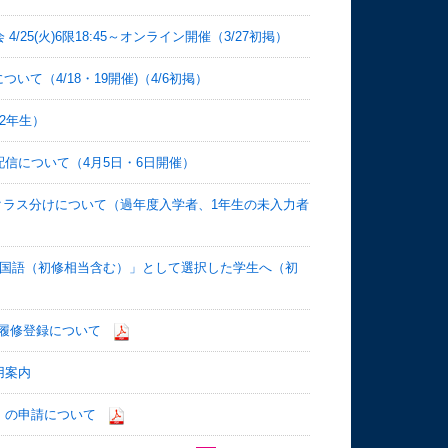
5(火)6限18:45～オンライン開催（3/27初掲）
いて（4/18・19開催)（4/6初掲）
2年生）
信について（4月5日・6日開催）
OW）クラス分けについて（過年度入学者、1年生の未入力者
「既修外国語（初修相当含む）」として選択した学生へ（初
の履修登録について
用案内
ラス」の申請について