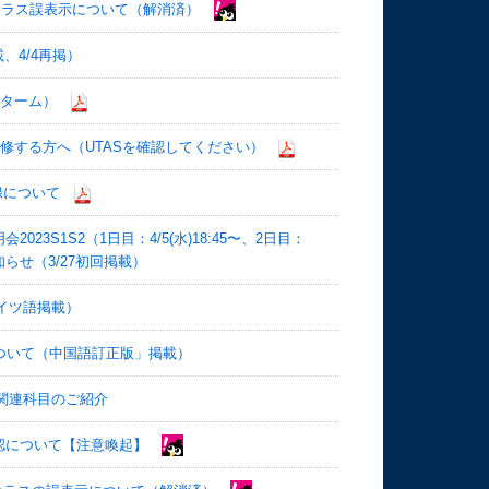
象クラス誤表示について（解消済）
、4/4再掲）
1ターム）
に履修する方へ（UTASを確認してください）
録について
3S1S2（1日目：4/5(水)18:45〜、2日目：
お知らせ（3/27初回掲載）
ドイツ語掲載）
者について（中国語訂正版」掲載）
I関連科目のご紹介
認について【注意喚起】