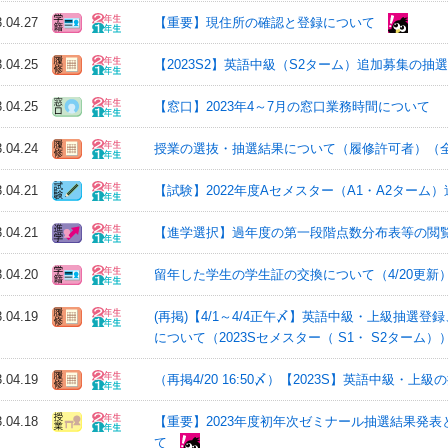
3.04.27
【重要】現住所の確認と登録について
3.04.25
【2023S2】英語中級（S2ターム）追加募集の抽
3.04.25
【窓口】2023年4～7月の窓口業務時間について
3.04.24
授業の選抜・抽選結果について（履修許可者）（
3.04.21
【試験】2022年度Aセメスター（A1・A2ターム）
3.04.21
【進学選択】過年度の第一段階点数分布表等の閲
3.04.20
留年した学生の学生証の交換について（4/20更新
3.04.19
(再掲)【4/1～4/4正午〆】英語中級・上級抽選
について（2023Sセメスター（ S1・ S2ターム））
3.04.19
（再掲4/20 16:50〆）【2023S】英語中級
3.04.18
【重要】2023年度初年次ゼミナール抽選結果発
て