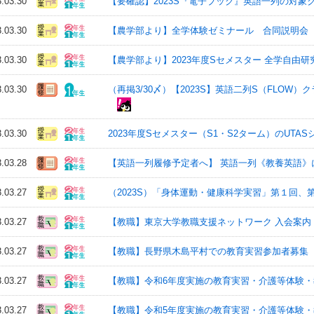
3.03.30
【要確認】2023S『電子ブック』英語一列の対
3.03.30
【農学部より】全学体験ゼミナール 合同説明会（4/1
3.03.30
【農学部より】2023年度Sセメスター 全学自由
3.03.30
（再掲3/30〆）【2023S】英語二列S（FLOW
3.03.30
2023年度Sセメスター（S1・S2ターム）のUTAS
3.03.28
【英語一列履修予定者へ】 英語⼀列《教養英語》に
3.03.27
（2023S）「身体運動・健康科学実習」第１回、
3.03.27
【教職】東京大学教職支援ネットワーク 入会案内
3.03.27
【教職】長野県木島平村での教育実習参加者募集
3.03.27
【教職】令和6年度実施の教育実習・介護等体験
3.03.27
【教職】令和5年度実施の教育実習・介護等体験・