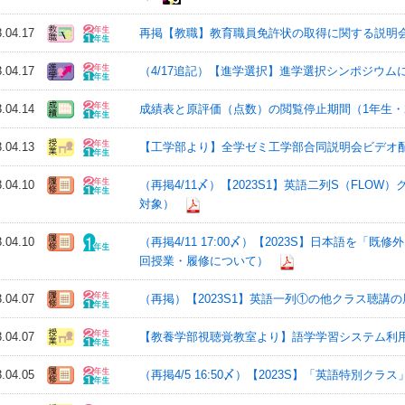
3.04.17
再掲【教職】教育職員免許状の取得に関する説明会 4/2
3.04.17
（4/17追記）【進学選択】進学選択シンポジウムにつ
3.04.14
成績表と原評価（点数）の閲覧停止期間（1年生・
3.04.13
【工学部より】全学ゼミ⼯学部合同説明会ビデオ配
3.04.10
（再掲4/11〆）【2023S1】英語二列S（FL
対象）
3.04.10
（再掲4/11 17:00〆）【2023S】日本語を
回授業・履修について）
3.04.07
（再掲）【2023S1】英語一列①の他クラス聴講
3.04.07
【教養学部視聴覚教室より】語学学習システム利
3.04.05
（再掲4/5 16:50〆）【2023S】「英語特別ク