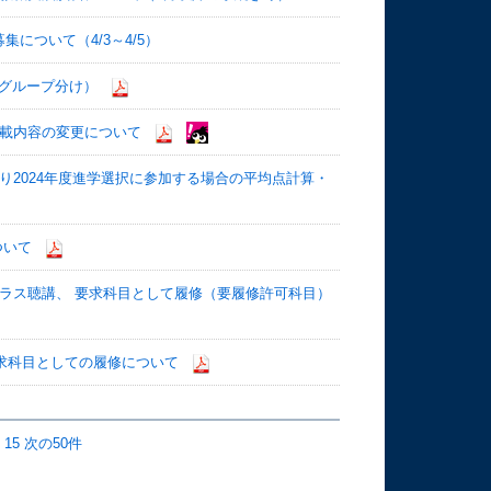
について（4/3～4/5）
るグループ分け）
記載内容の変更について
り2024年度進学選択に参加する場合の平均点計算・
ついて
クラス聴講、 要求科目として履修（要履修許可科目）
要求科目としての履修について
15
次の50件