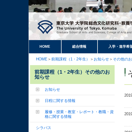
HOME
総合情報
入学・進学希
HOME
＞
前期課程（1・2年生）
＞
お知らせ
＞
その他のお
前期課程（1・2年生）その他のお
知らせ
お知らせ
201
日程に関する情報
履修・授業・教室・レポート・教職・資
201
格に関する情報
シラバス