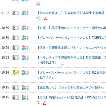
8.11.02
【奨学資金係より】平成30年度日本学生支援機構 
切)
8.10.30
【お願い】防災訓練のお礼とアンケート調査のお
8.10.30
【グローバリゼーションオフィスより】TOEFL説明
8.10.29
【保健・健康推進本部より】インフルエンザワク
8.10.23
【ボランティア支援班事務局より】陸前高田市「
（H30年12月）
8.10.16
【グローバリゼーションオフィスより】第1回受
（11/4〆切）
8.10.15
【施設係より】ブロック塀の撤去工事のお知らせ（10
8.10.15
【再掲】駒場Iキャンパス防災訓練（10/24(水),12:
て