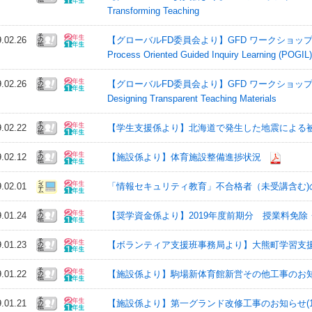
Transforming Teaching
9.02.26
【グローバルFD委員会より】GFD ワークショップ 2019 (POGIL
Process Oriented Guided Inquiry Learning (POGIL
9.02.26
【グローバルFD委員会より】GFD ワークショップ 2019 | Front
Designing Transparent Teaching Materials
9.02.22
【学生支援係より】北海道で発生した地震による
9.02.12
【施設係より】体育施設整備進捗状況
9.02.01
「情報セキュリティ教育」不合格者（未受講含む)のU
9.01.24
【奨学資金係より】2019年度前期分 授業料免
9.01.23
【ボランティア支援班事務局より】大熊町学習支援
9.01.22
【施設係より】駒場新体育館新営その他工事のお知らせ(
9.01.21
【施設係より】第一グランド改修工事のお知らせ(1/21