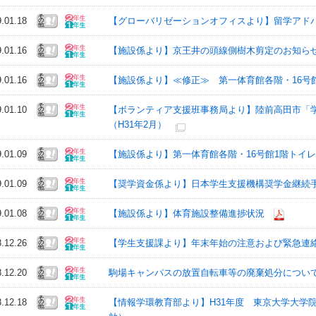
9.01.18
【グローバリゼーションオフィスより】留学アドバイジン
9.01.16
【施設係より】京王井の頭線側樹木剪定のお知らせ(剪定
9.01.16
【施設係より】≪修正≫ 第一体育館各階・16号館1階
9.01.10
【ボランティア支援班事務局より】陸前高田市「
（H31年2月）
9.01.09
【施設係より】第一体育館各階・16号館1階トイレ改修
9.01.09
【奨学資金係より】日本学生支援機構奨学金継続
9.01.08
【施設係より】体育施設整備進捗状況
8.12.26
【学生支援課より】年末年始の注意および緊急連
8.12.20
駒場キャンパスの放置自転車等の廃棄処分について（
8.12.18
【情報学環教育部より】H31年度 東京大学大学院