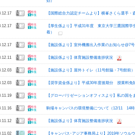
効）
8.12.17
【国際総合力認定チームより】横峯さくら選手・森川陽
8.12.17
【厚生係より】平成31年度 東京大学三鷹国際学生
着）
8.12.17
【施設係より】室外機搬出入作業のお知らせ@7号館
8.12.11
【施設係より】体育施設整備進捗状況
8.12.03
【施設係より】屋外トイレ（11号館脇・7号館前）解体
8.12.03
【奨学資金係より】平成30年度後期分 授業料免
8.11.19
【グローバリゼーションオフィスより】私の国をまる
8.11.16
駒場キャンパスの環境整備について（12/11 14時
8.11.12
【施設係より】体育施設整備進捗状況
8.11.02
【キャンパス･アジア事務局より】2019年ソウルウ