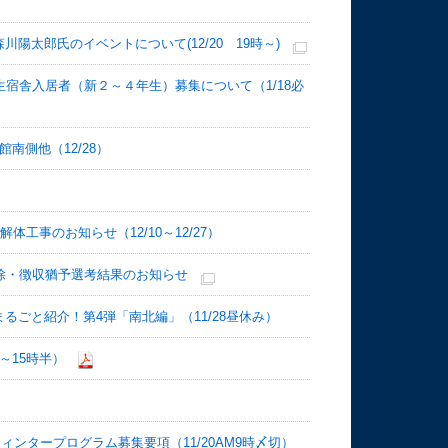
太郎氏のイベントについて(12/20 19時～)
宿舎入居者（新２～４年生）募集について（1/18必
南側他（12/28）
工事のお知らせ（12/10～12/27）
除・徴収猶予選考結果のお知らせ
ごと紹介！第4弾「南北編」（11/28昼休み）
～15時半）
ィンタープログラム募集要項（11/20AM9時〆切）