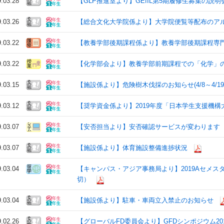
9.03.28
【GLP推進室より】GEfIL第5期履修生募集の説明
9.03.26
【総合文化大学院係より】大学院便覧等配布のア
9.03.22
【教養学部後期課程係より】教養学部後期課程専
9.03.22
【化学部会より】教養学部前期課程での「化学」
9.03.15
【施設係より】危険樹木伐採のお知らせ(4/8～4/19
9.03.12
【奨学資金係より】2019年度「日本学生支援機
9.03.07
【安否担当より】安否確認サービスが変わります
9.03.07
【施設係より】体育施設整備進捗状況
9.03.04
【キャンパス・アジア事務局より】2019Aセメスタ
切）
9.03.04
【施設係より】駐車・車両立入禁止のお知らせ
9.02.26
【グローバルFD委員会より】GFDシンポジウム2019 | Frontier