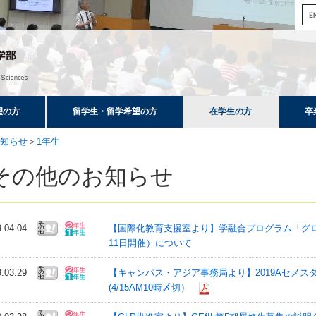
望の方
留学生・留学希望の方
在学生の方
卒
知らせ
＞
1年生
その他のお知らせ
9.04.04
【国際化教育支援室より】学融合プログラム「グロ
11日開催）について
9.03.29
【キャンパス・アジア事務局より】2019Aセメ
(4/15AM10時〆切）