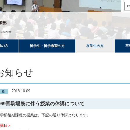
望の方
留学生・留学希望の方
在学生の方
卒
お知らせ
2018.10.09
第69回駒場祭に伴う授業の休講について
養学部後期課程の授業は、下記の通り休講となります。
休講日＞