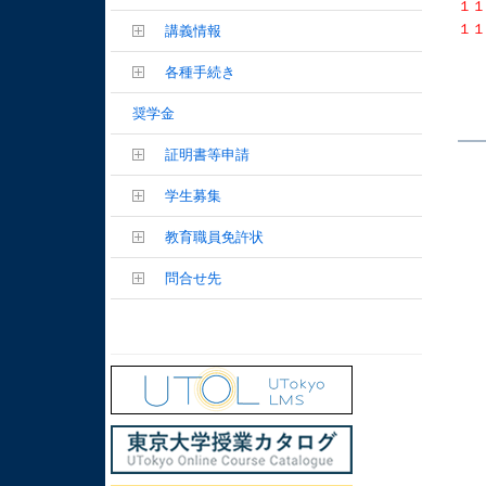
１
１
講義情報
各種手続き
奨学金
証明書等申請
学生募集
教育職員免許状
問合せ先