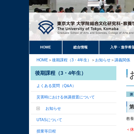
HOME
総合情報
入学・進学希
HOME
＞
後期課程（3・4年生）
＞
お知らせ
＞
講義関係
後期課程（3・4年生）
よくある質問（Q&A）
災害時における休講措置について
お知らせ
教
UTASについて
＜
授業等日程