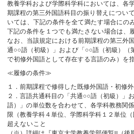
教養学科および学際科学科においては、各
期課程の第三外国語科目の振り替えについ
いては、下記の条件を全て満たす場合にの
下記の条件を１つでも満たさない場合は、
なお、当該規定における前期課程の第三外
通○○語（初級）」および「○○語（初級）
で初修外国語として存在する言語のみ）を
≪履修の条件≫
１．前期課程で修得した既修外国語・初修
２．言語共通科目の「共通○○語（初級）」
語）」の単位数を合わせて、各学科教務関
限（教養学科４単位、学際科学科１２単位（
超えないこと
（※）詳細は『東京大学教養学部便覧II（