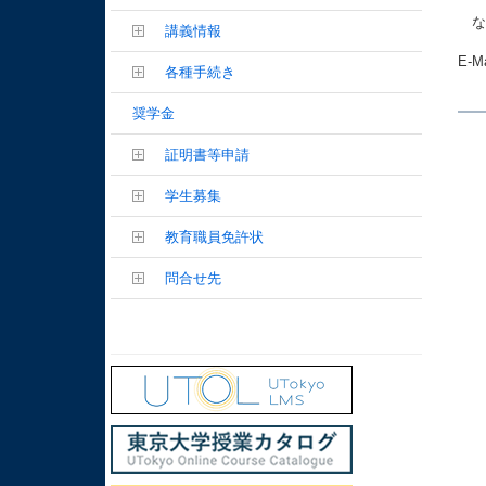
な
講義情報
E-M
各種手続き
奨学金
証明書等申請
学生募集
教育職員免許状
問合せ先