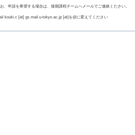
お、申請を希望する場合は、後期課程チームへメールでご連絡ください。
ail kouki.c [at] gs.mail.u-tokyo.ac.jp [at]を@に変えてください