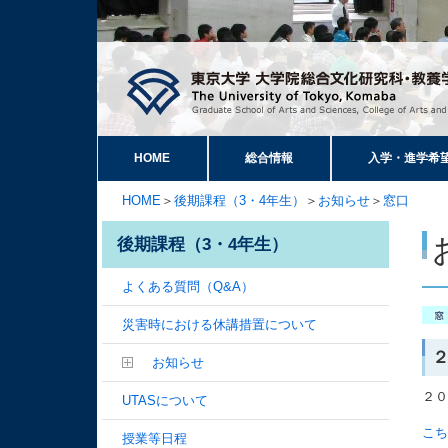
HOME
総合情報
入学・進学希
HOME
＞
後期課程（3・4年生）
＞
お知らせ
＞
窓口
後期課程（3・4年生）
よくある質問（Q&A）
災害時における休講措置について
お知らせ
２０
UTASについて
こ
授業等日程