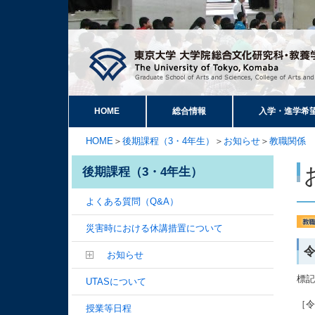
HOME
総合情報
入学・進学希
HOME
＞
後期課程（3・4年生）
＞
お知らせ
＞
教職関係
後期課程（3・4年生）
よくある質問（Q&A）
災害時における休講措置について
お知らせ
標
UTASについて
［
授業等日程