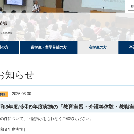
望の方
留学生・留学希望の方
在学生の方
卒
お知らせ
2026.03.30
令和8年度/令和9年度実施の「教育実習・介護等体験・教職
記の件について、下記掲示をもれなくご確認ください。
令和８年度実施］