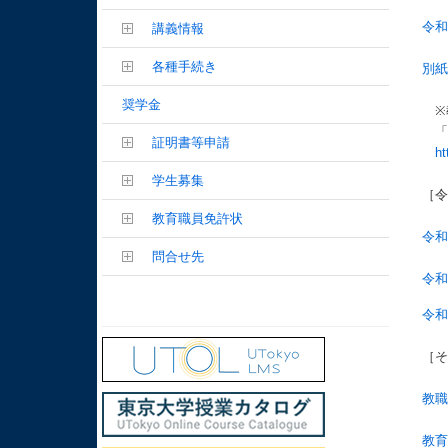
令和
講義情報
各種手続き
別紙
奨学金
※
「
証明書等申請
ht
学生募集
［
教育職員免許状
令
問合せ先
令
令
［
教
教育