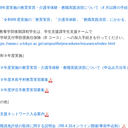
8年度実施の教育実習・介護等体験・教職実践演習について（4 月以降の手
「令和8年度実施の「教育実習」「介護等体験」「教職実践演習」にかかる、
教養学部後期課程学生は、学生支援課学生支援チームで
学研災付帯賠償責任保険（B コース）」への加入手続きを行ってください。
tps://www.c.u-tokyo.ac.jp/campuslife/procedures/insurance/index.html
令和９年度実施］
和９年度実施の教育実習・介護等体験・教職実践演習について（申込み方法等
和９年度木島平村教育実習募集
和９年度伊豆市教育実習募集
その他］
職支援ネットワーク入会案内
職員免許状の取得に関する説明会（R8.4.16オンライン開催/事前申込制）