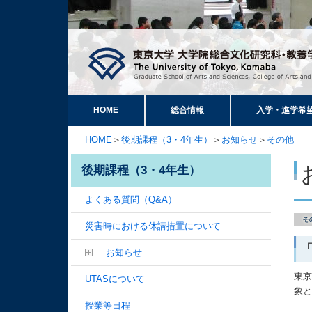
HOME
総合情報
入学・進学希
HOME
＞
後期課程（3・4年生）
＞
お知らせ
＞
その他
後期課程（3・4年生）
よくある質問（Q&A）
災害時における休講措置について
「
お知らせ
東京
UTASについて
象
授業等日程