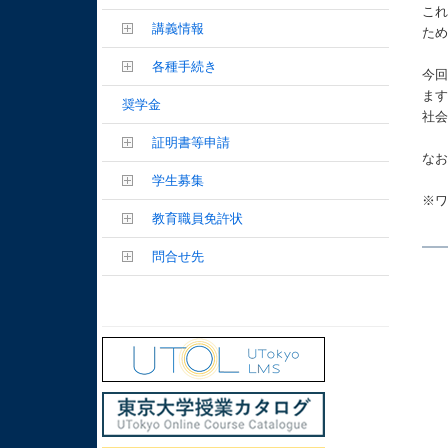
こ
講義情報
た
各種手続き
今
ま
奨学金
社
証明書等申請
なお
学生募集
※
教育職員免許状
問合せ先