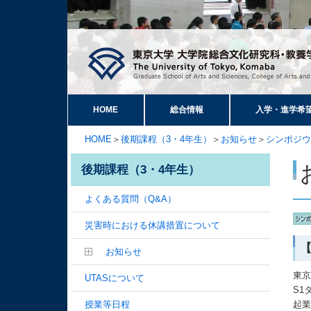
HOME
総合情報
入学・進学希
HOME
＞
後期課程（3・4年生）
＞
お知らせ
＞
シンポジウ
後期課程（3・4年生）
よくある質問（Q&A）
災害時における休講措置について
【
お知らせ
東京
UTASについて
S1
授業等日程
起