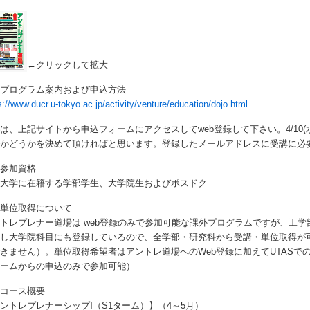
←クリックして拡大
 プログラム案内および申込方法
s://www.ducr.u-tokyo.ac.jp/activity/venture/education/dojo.html
は、上記サイトから申込フォームにアクセスしてweb登録して下さい。4/10
るかどうかを決めて頂ければと思います。登録したメールアドレスに受講に必
 参加資格
京大学に在籍する学部学生、大学院生およびポスドク
 単位取得について
トレプレナー道場は web登録のみで参加可能な課外プログラムですが、工学
講し大学院科目にも登録しているので、全学部・研究科から受講・単位取得が
きません）。単位取得希望者はアントレ道場へのWeb登録に加えてUTASで
ォームからの申込のみで参加可能）
 コース概要
ントレプレナーシップⅠ（S1ターム）】（4～5月）