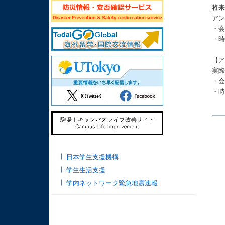
将
ア
・会
・時
【ア
実
・会
・時
日本学生支援機構
学生生活支援
学内ネットワーク緊急地震速報