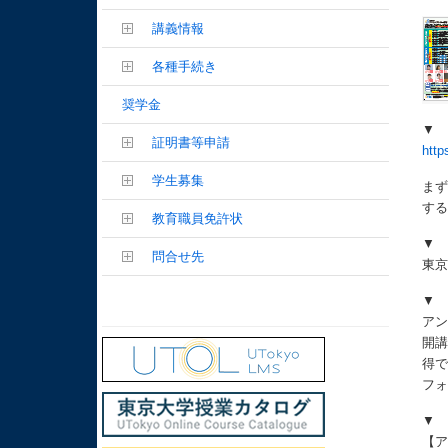
講義情報
各種手続き
奨学金
▼
証明書等申請
http
学生募集
まず
す
教育職員免許状
▼
問合せ先
東
▼
アン
開
得で
フ
▼
【ア