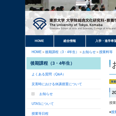
HOME
総合情報
入学・進学希
HOME
＞
後期課程（3・4年生）
＞
お知らせ
＞
授業料等
後期課程（3・4年生）
よくある質問（Q&A）
災害時における休講措置について
2
お知らせ
授
UTASについて
♦
授
授業等日程