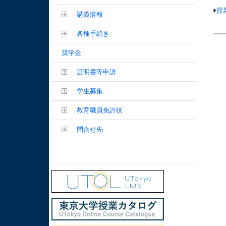
♦
授
講義情報
各種手続き
奨学金
証明書等申請
学生募集
教育職員免許状
問合せ先