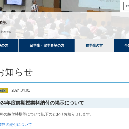
望の方
留学生・留学希望の方
在学生の方
卒
お知らせ
2024.04.01
024年度前期授業料納付の掲示について
業料の納付時期等について以下のとおりお知らせします。
業料の納付について