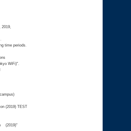
, 2019,
.
ng time periods.
ions
okyo WiFi)".
I
f-campus)
tion (2019) TEST
on (2019)"