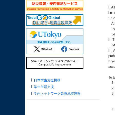
I. A
i.e.
Stu
All 
incl
Stud
II. 
Stud
III.
proh
If y
acco
To t
日本学生支援機構
1. 
学生生活支援
2. S
学内ネットワーク緊急地震速報
3. T
*You
Plea
4. C