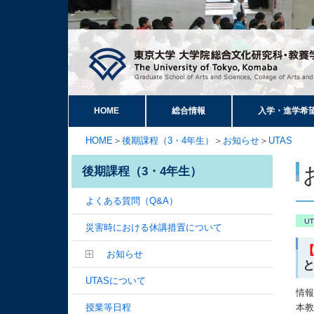
HOME
総合情報
入学・進学希
HOME
＞
後期課程（3・4年生）
＞
お知らせ
＞
UTAS
後期課程（3・4年生）
よくある質問（Q&A）
災害時における休講措置について
お知らせ
UTASについて
情
授業等日程
本