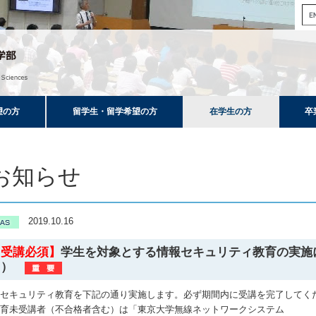
望の方
留学生・留学希望の方
在学生の方
卒
お知らせ
2019.10.16
【受講必須】
学生を対象とする情報セキュリティ教育の実施に
と）
報セキュリティ教育を下記の通り実施します。必ず期間内に受講を完了してく
教育未受講者（不合格者含む）は「東京大学無線ネットワークシステム