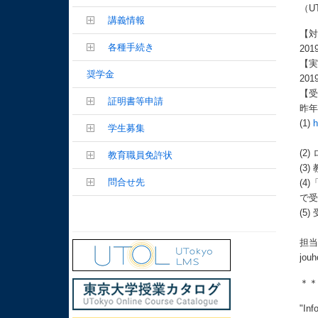
（U
講義情報
【
各種手続き
20
【
奨学金
20
【
証明書等申請
昨年
(1)
h
学生募集
※
(2
教育職員免許状
(3
問合せ先
(4
で
(5
担
jouh
＊
"Inf