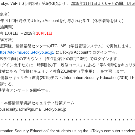
Tokyo WiFi）利用規程」
第6条3項より 、
2019年
11月1日より6ヶ月の間、UTo
対象者】
19年9月20日時点でUTokyo Accountを付与された学生（休学者等を除く）
実施期間】
19年10月1日
～
2019年
10月31日
受講方法】
度同様、情報基盤センターのITC-LMS（学習管理システム）で実施します。
ttps://itc-lms.ecc.u-tokyo.ac.jp/
にUTokyo Accountでログインする。
学生向けのアカウント（学生証右下の数字10桁）でログインます。
) ログイン出来た方は、時間割の下「履修コース」にある「学NN情報セキュリ
) 教材にある「情報セキュリティ教育2019教材（学生用）」を学習します。
)「情報セキュリティ教育(2019)テスト/Information Security Education
受講する。
) 受講者アンケートを回答する。
当：本部情報環境課セキュリティ対策チーム
ousecurity.adm@gs.mail.u-tokyo.ac.jp
＊＊＊＊＊＊＊＊＊＊＊＊＊＊＊＊＊＊＊＊＊＊＊＊＊
ormation Security Education" for students using the UTokyo computer service