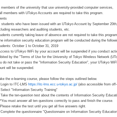
ll members of the university that use university-provided computer services,
 all members with UTokyo Accounts are required to take this program.
dents
students who have been issued with an UTokyo Account by September 20th
uding researchers and auditing students, etc.
ents currently taking leave of absence are not required to take this program
The information security education program will be conducted during the followi
ents: October 1 to October 31, 2019
 Access to UTokyo WiFi by your account will be suspended if you conduct act
ibited by the "Terms of Use for the University of Tokyo Wireless Network (UT
ou do not take or pass the "Information Security Education", your UTokyo WiF
unt will be suspended.
ake the e-learning course, please follow the steps outlined below.
Login to ITC-LMS
https://itc-lms.ecc.u-tokyo.ac.jp/
(also accessible from of
elect "Information Security Training"
ake the ten-question test about the contents of Information Security Educa
 must answer all ten questions correctly to pass and finish the course.
se retake the test until you get all five answers right.
omplete the questionnaire "Questionnaire on Information Security Educati