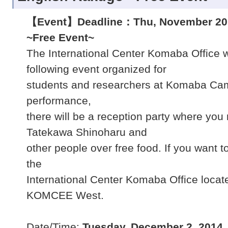
【
Event
】
Deadline
：
Thu, November 20
~Free Event~
The International Center Komaba Office wo
following event organized for
students and researchers at Komaba Cam
performance,
there will be a reception party where yo
Tatekawa Shinoharu and
other people over free food. If you want t
the
International Center Komaba Office locat
KOMCEE West.
Date/Time:
Tuesday, December 2, 2014