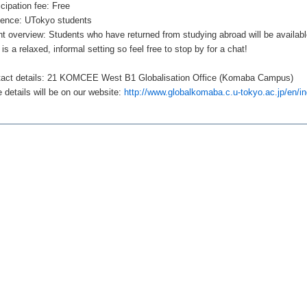
icipation fee: Free
ence: UTokyo students
t overview: Students who have returned from studying abroad will be available
 is a relaxed, informal setting so feel free to stop by for a chat!
act details: 21 KOMCEE West B1 Globalisation Office (Komaba Campus)
 details will be on our website:
http://www.globalkomaba.c.u-tokyo.ac.jp/en/i