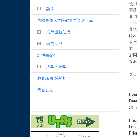
使
論文
事
参 
国際卓越大学院教育プログラム
イ
具
海外渡航助成
け
ド
研究助成
対
お問
証明書発行
なお
入学・進学
グ
教育職員免許状
問合せ先
Even
Date
31th
Pla
Lang
Prio