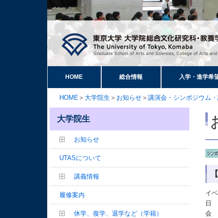
HOME
総合情報
入学・進学希
HOME
＞
大学院生
＞
お知らせ
＞
講演会・シンポジウム・
大学院生
お知らせ
UTASについて
講義情報
イ
履修案内
日 
休学、復学、退学など（学籍）
会 