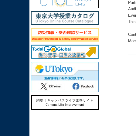
Part
Audi
Even
This
Cont
More