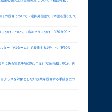
抽選結果公開および追加募集について（初回掲載：
科目] の履修について（選択外国語で日本語を選択して
ラス分けについて（追加クラス分け：9/30 9:00 〜
セメスター（A1ターム）で履修する1年生へ（9/30公
係る留意事項(2025年度)（初回掲載：8/19、再
科類・自クラスを対象としない授業を履修する手続きにつ