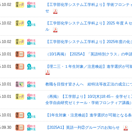
5.10.02
【工学部化学システム工学科より】学術フロンテ
せ
5.10.02
【工学部化学システム工学科より】2025 年度 A
ル
5.10.02
【工学部化学システム工学科より】2025年度の
5.10.01
（10/1再掲）【2025A】「英語特別クラス」の申請につ
5.10.01
【理二三・１年生対象／注意喚起】進学選択が可能
5.10.01
教職を目指す皆さんへ 給特法等改正法の成立に
5.10.01
（再掲）【工学部より】10/2(木)18:45～ 全学
全学自由研究ゼミナール・学術フロンティア講義）（
5.10.01
【1年生対象・注意喚起】進学選択が可能となる条件
5.09.30
【2025A1】英語一列②グループのお知らせ