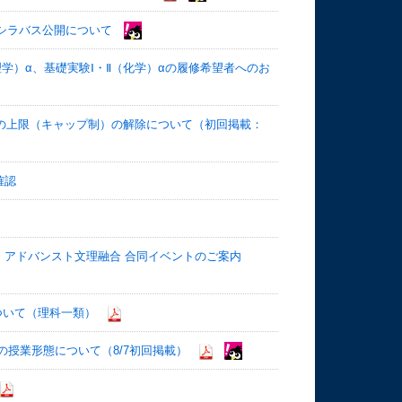
ASシラバス公開について
学）α、基礎実験Ⅰ・Ⅱ（化学）αの履修希望者へのお
数の上限（キャップ制）の解除について（初回掲載：
確認
・アドバンスト文理融合 合同イベントのご案内
ついて（理科一類）
）の授業形態について（8/7初回掲載）