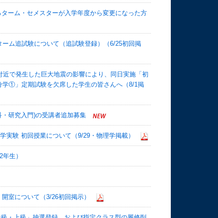
するターム・セメスターが入学年度から変更になった方
2ターム追試験について（追試験登録）（6/25初回掲
付近で発生した巨大地震の影響により、同日実施「初
学①」定期試験を欠席した学生の皆さんへ（8/1掲
科・研究入門)の受講者追加募集
理学実験 初回授業について（9/29・物理学掲載）
2年生）
開室について（3/26初回掲示）
英語中級・上級」抽選登録、および指定クラス型の履修削