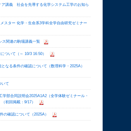
ィア講義 社会を先導する化学システム工学のお知ら
 セメスター 化学・生命系3学科全学自由研究ゼミナー
化シス関連の駒場講義一覧
いて（～ 10/3 16:50）
となる条件の確認について（数理科学・2025A）
ついて
ゼミ⼯学部合同説明会2025A1A2（全学体験ゼミナール・
初回掲載：9/17）
の確認について（2025A）