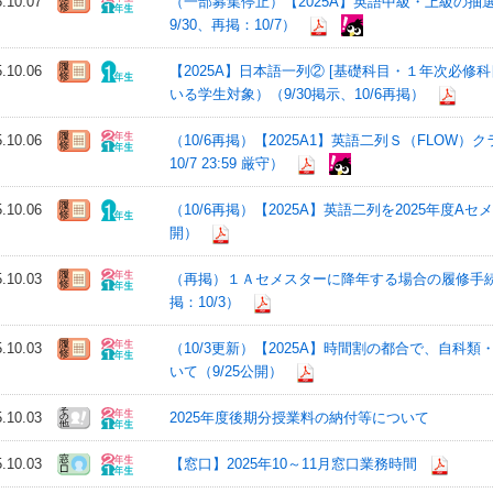
5.10.07
（一部募集停止）【2025A】英語中級・上級の
9/30、再掲：10/7）
5.10.06
【2025A】日本語一列② [基礎科目・１年次必修
いる学生対象）（9/30掲示、10/6再掲）
5.10.06
（10/6再掲）【2025A1】英語二列Ｓ（FLOW）ク
10/7 23:59 厳守）
5.10.06
（10/6再掲）【2025A】英語二列を2025年度A
開）
5.10.03
（再掲）１Ａセメスターに降年する場合の履修手続きに
掲：10/3）
5.10.03
（10/3更新）【2025A】時間割の都合で、自
いて（9/25公開）
5.10.03
2025年度後期分授業料の納付等について
5.10.03
【窓口】2025年10～11月窓口業務時間