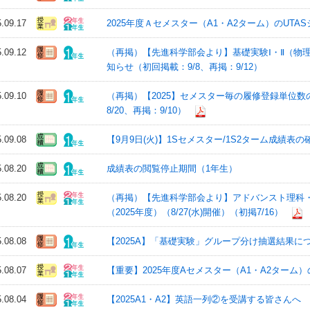
5.09.17
2025年度Ａセメスター（A1・A2ターム）のUT
5.09.12
（再掲）【先進科学部会より】基礎実験Ⅰ・Ⅱ（物理
知らせ（初回掲載：9/8、再掲：9/12）
5.09.10
（再掲）【2025】セメスター毎の履修登録単位
8/20、再掲：9/10）
5.09.08
【9月9日(火)】1Sセメスター/1S2ターム成績表の
5.08.20
成績表の閲覧停止期間（1年生）
5.08.20
（再掲）【先進科学部会より】アドバンスト理科
（2025年度）（8/27(水)開催）（初掲7/16）
5.08.08
【2025A】「基礎実験」グループ分け抽選結果に
5.08.07
【重要】2025年度Aセメスター（A1・A2ターム
5.08.04
【2025A1・A2】英語一列②を受講する皆さんへ