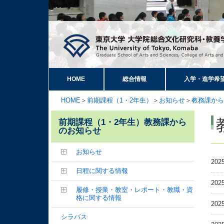
HOME
総合情報
入学・進学希
HOME
＞
前期課程（1・2年生）
＞
お知らせ
＞
教務課から
前期課程（1・2年生）教務課から
のお知らせ
お知らせ
202
日程に関する情報
202
履修・授業・教室・レポート・教職・資
格に関する情報
202
シラバス