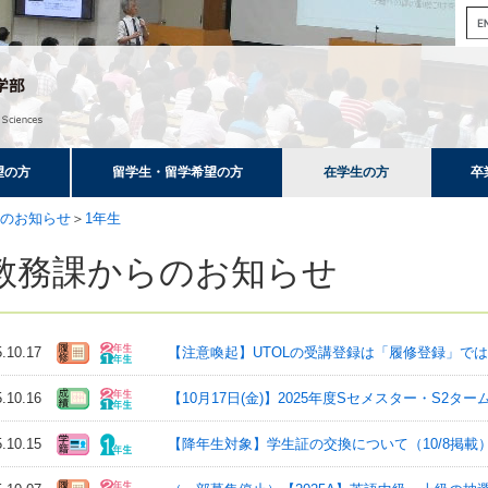
望の方
留学生・留学希望の方
在学生の方
卒
のお知らせ
＞
1年生
教務課からのお知らせ
5.10.17
【注意喚起】UTOLの受講登録は「履修登録」ではあ
5.10.16
【10月17日(金)】2025年度Sセメスター・S2タ
5.10.15
【降年生対象】学生証の交換について（10/8掲載）（