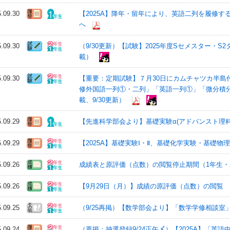
5.09.30
【2025A】降年・留年により、英語二列を履修
へ
5.09.30
（9/30更新）【試験】2025年度Sセメスター・S
載）
5.09.30
【重要：定期試験】７月30日にカムチャツカ半島
修外国語一列①・二列」「英語一列①」「微分積分
載、9/30更新）
5.09.29
【先進科学部会より】基礎実験α(アドバンスト理
5.09.29
【2025A】基礎実験Ⅰ・Ⅱ、基礎化学実験・基礎物
5.09.26
成績表と原評価（点数）の閲覧停止期間（1年生・
5.09.26
【9月29日（月）】成績の原評価（点数）の閲覧
5.09.25
（9/25再掲）【数学部会より】「数学学修相談室」
5.09.24
（再掲：抽選登録9/24正午〆）【2025A】「