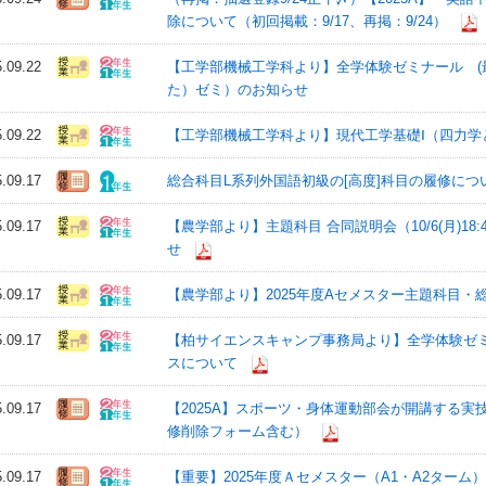
除について（初回掲載：9/17、再掲：9/24）
5.09.22
【工学部機械工学科より】全学体験ゼミナール 
た）ゼミ）のお知らせ
5.09.22
【工学部機械工学科より】現代工学基礎Ⅰ（四力学
5.09.17
総合科目L系列外国語初級の[高度]科目の履修について
5.09.17
【農学部より】主題科目 合同説明会（10/6(月)18:
せ
5.09.17
【農学部より】2025年度Aセメスター主題科目・
5.09.17
【柏サイエンスキャンプ事務局より】全学体験ゼ
スについて
5.09.17
【2025A】スポーツ・身体運動部会が開講する
修削除フォーム含む）
5.09.17
【重要】2025年度Ａセメスター（A1・A2ター