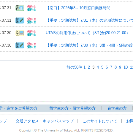
5.07.31
【窓口】2025年8～10月窓口業務時間
5.07.31
【重要：定期試験】7/31（木）の定期試験につい
5.07.30
UTASの利用停止について（8/1(金)20:00-21:00）
5.07.30
【重要：定期試験】7/30（水）3限・4限・5限の
前の50件
1
2
3
4
5
6
7
8
9
10
1
学・進学をご希望の方
留学生の方・留学希望の方
在学生の方
ップ
交通アクセス・キャンパスマップ
このサイトについて
お