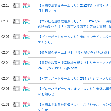
2.02.15
【国際交流支援チームより】2022年新入留学生
月11日まで）
2.02.08
【本部社会連携推進課より】SHIBUYA QWS（
の映画制作とは？－東京大学東アジア藝文書院『籠城
2.02.07
【ピアサポートルームより】春のオンラインエクササイズ
9:00から）
2.02.04
【奨学資金チームより】 「学生等の学びを継続す
2.02.04
【国際化教育支援室駒場支部より】リラックス＆
24日（木）19:00～@Zoom）
2.02.04
【ピアサポートルームより】2/14（月）ブックサ
2.02.01
【グローバリゼーションオフィスより】春休み留学アドバイ
のお知らせ
2.01.31
【国際工学教育推進機構より】スペシャル・イング
知らせ