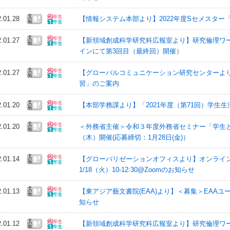
2.01.28
【情報システム本部より】2022年度Sセメスタ
2.01.27
【新領域創成科学研究科広報室より】研究倫理ワーク
インにて第3回目（最終回）開催）
2.01.27
【グローバルコミュニケーション研究センターより】
習」のご案内
2.01.20
【本部学務課より】「2021年度（第71回）学生
2.01.20
＜外務省主催＞令和３年度外務省セミナー「学生と
（木）開催(応募締切：1月28日(金)）
2.01.14
【グローバリゼーションオフィスより】オンライン学生発表「Ja
1/18（火）10-12:30@Zoomのお知らせ
2.01.13
【東アジア藝文書院(EAA)より】＜募集＞EAA
知らせ
2.01.12
【新領域創成科学研究科広報室より】研究倫理ワーク