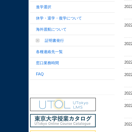
202
進学選択
休学・退学・復学について
202
海外渡航について
証明書発行
202
各種連絡先一覧
202
窓口業務時間
FAQ
202
202
202
202