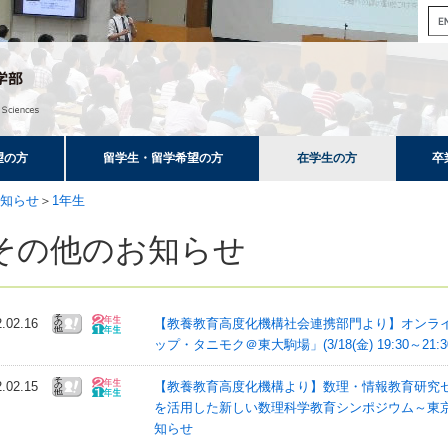
望の方
留学生・留学希望の方
在学生の方
卒
知らせ
＞
1年生
その他のお知らせ
2.02.16
【教養教育高度化機構社会連携部門より】オンラ
ップ・タニモク＠東大駒場」(3/18(金) 19:30～21:
2.02.15
【教養教育高度化機構より】数理・情報教育研究
を活用した新しい数理科学教育シンポジウム～東京
知らせ