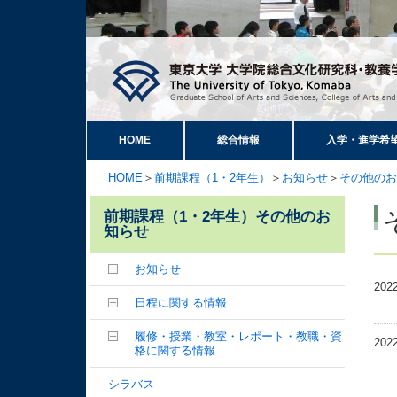
HOME
総合情報
入学・進学希
HOME
＞
前期課程（1・2年生）
＞
お知らせ
＞
その他のお
前期課程（1・2年生）その他のお
知らせ
お知らせ
202
日程に関する情報
履修・授業・教室・レポート・教職・資
202
格に関する情報
シラバス