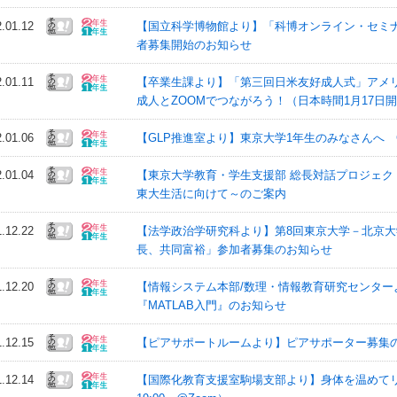
2.01.12
【国立科学博物館より】「科博オンライン・セミ
者募集開始のお知らせ
2.01.11
【卒業生課より】「第三回日米友好成人式」アメ
成人とZOOMでつながろう！（日本時間1月17日
2.01.06
【GLP推進室より】東京大学1年生のみなさんへ G
2.01.04
【東京大学教育・学生支援部 総長対話プロジェ
東大生活に向けて～のご案内
1.12.22
【法学政治学研究科より】第8回東京大学－北京
長、共同富裕」参加者募集のお知らせ
1.12.20
【情報システム本部/数理・情報教育研究センターより
『MATLAB入門』のお知らせ
1.12.15
【ピアサポートルームより】ピアサポーター募集
1.12.14
【国際化教育支援室駒場支部より】身体を温めてリ