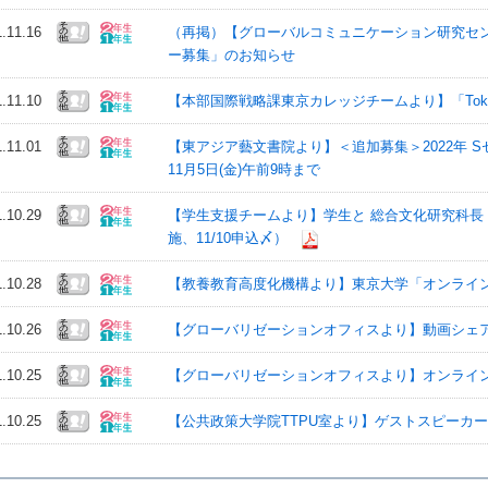
1.11.16
（再掲）【グローバルコミュニケーション研究セ
ー募集」のお知らせ
1.11.10
【本部国際戦略課東京カレッジチームより】「Tokyo for
1.11.01
【東アジア藝文書院より】＜追加募集＞2022年 
11月5日(金)午前9時まで
1.10.29
【学生支援チームより】学生と 総合文化研究科長・
施、11/10申込〆）
1.10.28
【教養教育高度化機構より】東京大学「オンライ
1.10.26
【グローバリゼーションオフィスより】動画シェ
1.10.25
【グローバリゼーションオフィスより】オンライン
1.10.25
【公共政策大学院TTPU室より】ゲストスピーカー