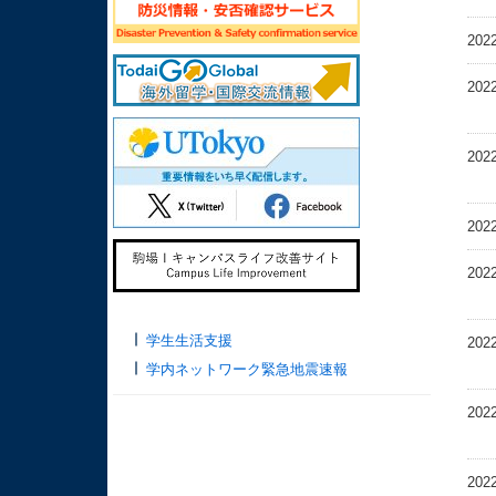
202
202
202
202
202
学生生活支援
202
学内ネットワーク緊急地震速報
202
202