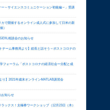
ナー～サイエンスコミュニケーション初級編～」受講
リカで開催するオンライン成人式に参加して日米の新
開催）
EfIL相談会のお知らせ
クトチーム事務局より】総長と話そう～ポストコロナの
大学フォーラム「ポストコロナの経済社会ー分配と成
】2021年歳末オンラインMATLAB講習会
のお知らせ
ラックス！太極拳ワークショップ（12月23日（木）