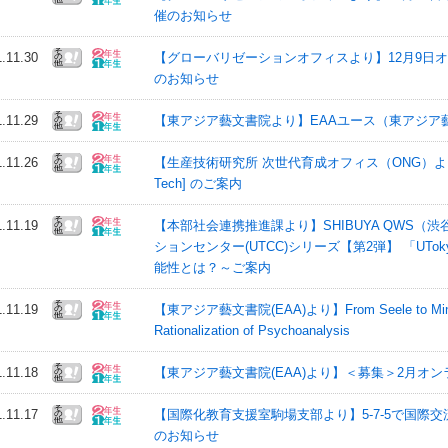
催のお知らせ
1.11.30
【グローバリゼーションオフィスより】12月9日オンライン講演会
のお知らせ
1.11.29
【東アジア藝文書院より】EAAユース（東アジア
1.11.26
【生産技術研究所 次世代育成オフィス（ONG）より】Go
Tech] のご案内
1.11.19
【本部社会連携推進課より】SHIBUYA QWS（
ションセンター(UTCC)シリーズ【第2弾】 「UTo
能性とは？～ご案内
1.11.19
【東アジア藝文書院(EAA)より】From Seele to Mind: A S
Rationalization of Psychoanalysis
1.11.18
【東アジア藝文書院(EAA)より】＜募集＞2月オ
1.11.17
【国際化教育支援室駒場支部より】5-7-5で国際交流！ 
のお知らせ