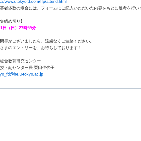
s://www.utokyofd.com/ffp/attend.html
応募者多数の場合には、フォームにご記入いただいた内容をもとに選考を行い
募集締め切り】
11日（日）23時59分
質問等がございましたら、遠慮なくご連絡ください。
なさまのエントリーを、お待ちしております！
学総合教育研究センター
授・副センター長 栗田佳代子
yo_fd@he.u-tokyo.ac.jp