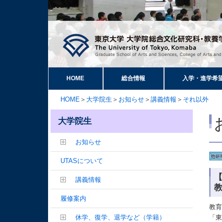
HOME
総合情報
入学・進学希
HOME
＞
大学院生
＞
お知らせ
＞
講義情報
＞
それ以外
大学院生
お知らせ
UTASについて
講義情報
履修案内
教
休学、復学、退学など（学籍）
「東