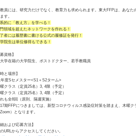
教員には、研究力だけでなく、教育力も求められます。東大FFPは、あなた
います。
体系的に「教え方」を学べる！
専門領域を超えたネットワークを作れる！
修了者には履歴書に書ける公式の履修証を発行！
大学院生は単位修得もできる！
応募資格】
京大学在籍の大学院生、ポストドクター、若手教職員
日時と場所】
21年度Sセメスター<S1＋S2ターム>
曜クラス（定員25名）3, 4限（予定）
曜クラス（定員25名）3, 4限（予定）
れも全8回（原則、隔週実施）
17期FFPにつきましては、新型コロナウィルス感染症対策を踏まえ、木曜
Zoom）となります。
詳細および応募方法】
のURLからアクセスしてください。