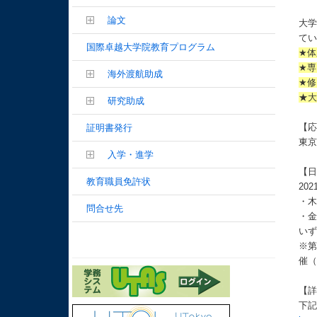
論文
大学
て
国際卓越大学院教育プログラム
★
★
海外渡航助成
★
★
研究助成
【
証明書発行
東
入学・進学
【
教育職員免許状
20
・木
問合せ先
・金
いず
※第
催（
【
下記