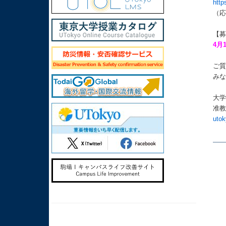
http
（
【
4月
ご
み
大
准教
utok