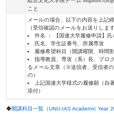
総合文化大学院チーム
daigakuin.c[at]g
こと
メールの場合、以下の内容を上記
（受信確認のメールをお送りしま
件名 ： 【国連大学履修申請】
氏名、学生証番号、所属専攻
履修希望科目（開講曜限、時間
指導教員、専攻（系）長、プロ
るメール文章（※送信者、受信者
の）
上記国連大学様式の履修願（自著
添付）
◆
開講科目一覧（UNU-IAS Academic Year 2024