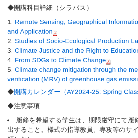
◆開講科目詳細（シラバス）
Remote Sensing, Geographical Informati
and Application
Studies of Socio-Ecological Production
Climate Justice and the Right to Educatio
From SDGs to Climate Change
Climate change mitigation through the m
verification (MRV) of greenhouse gas emiss
◆
開講カレンダー（AY2024-25: Spring Class
◆注意事項
履修を希望する学生は、期限厳守にて履
出すること。様式の指導教員、専攻等のサ