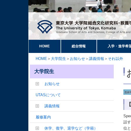
HOME
総合情報
入学・進学希
HOME
＞
大学院生
＞
お知らせ
＞
講義情報
＞
それ以外
大学院生
お知らせ
UTASについて
【
講義情報
Sp
履修案内
話
休学、復学、退学など（学籍）
位と