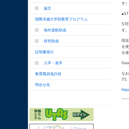
す
論文
●S
国際卓越大学院教育プログラム
ST
海外渡航助成
す
現在
研究助成
を使
証明書発行
を
入学・進学
Go
なお
教育職員免許状
7/
問合せ先
http