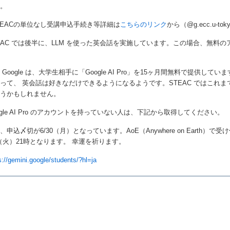
）。
TEACの単位なし受講申込手続き等詳細は
こちらのリンク
から（@g.ecc.u-to
EAC では後半に、LLM を使った英会話を実施しています。この場合、無
。
 Google は、大学生相手に「Google AI Pro」を15ヶ月間無料で提供してい
って、 英会話は好きなだけできるようになるようです。STEAC ではこれまで Ch
使うかもしれません。
ogle AI Pro のアカウントを持っていない人は、下記から取得してください。
、申込〆切が6/30（月）となっています。AoE（Anywhere on Earth
1（火）21時となります。 幸運を祈ります。
s://gemini.google/students/?hl=ja