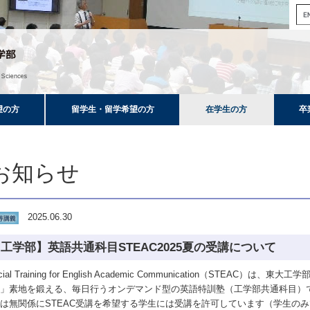
望の方
留学生・留学希望の方
在学生の方
卒
お知らせ
2025.06.30
工学部】英語共通科目STEAC2025夏の受講について
ecial Training for English Academic Communication（S
す」素地を鍛える、毎日行うオンデマンド型の英語特訓塾（工学部共通科目）
は無関係にSTEAC受講を希望する学生には受講を許可しています（学生の