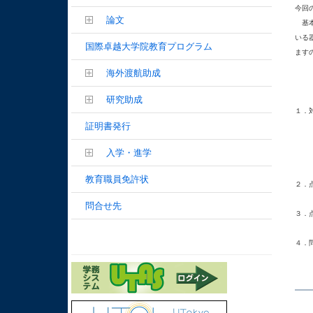
今回
論文
　基
いる
国際卓越大学院教育プログラム
ます
海外渡航助成
　　
研究助成
１．
証明書発行
	２号館、１４号館、１７号館
	保健センター、正門守衛所、正
入学・進学
	柏
教育職員免許状
２．
問合せ先
３．