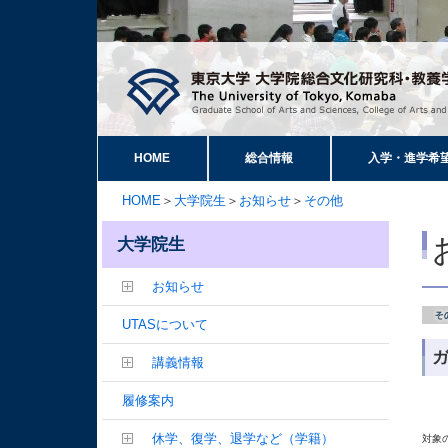
HOME
総合情報
入学・進学希
HOME
＞
大学院生
＞
お知らせ
＞
その他
大学院生
お知らせ
UTASについて
講義情報
　　
履修案内
休学、復学、退学など（学籍）
対象