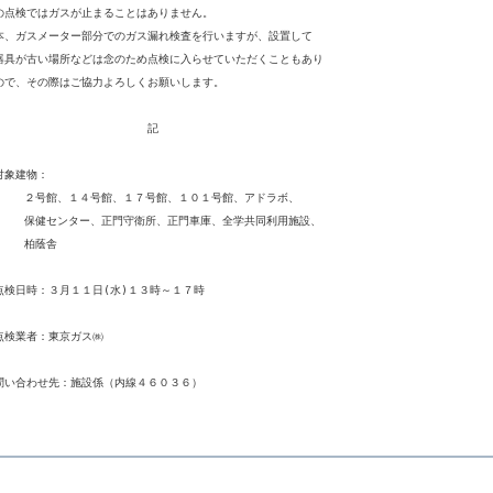
の点検ではガスが止まることはありません。

本、ガスメーター部分でのガス漏れ検査を行いますが、設置して

器具が古い場所などは念のため点検に入らせていただくこともあり

ので、その際はご協力よろしくお願いします。

　　　　　　　　　　　　　　記

対象建物：

、１０１号館、アドラボ、

門車庫、全学共同利用施設、

蔭舎

点検日時：３月１１日(水)１３時～１７時

点検業者：東京ガス㈱
