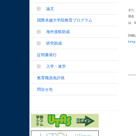
論文
また、
現在 
国際卓越大学院教育プログラム
は、U
海外渡航助成
http
研究助成
証明書発行
入学・進学
教育職員免許状
問合せ先