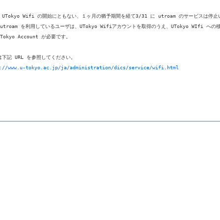
UTokyo Wifi の開始にともない、１ヶ月の猶予期間を経て3/31 に utroam のサービスは停止
utroam を利用しているユーザは、UTokyo Wifiアカウントを取得のうえ、UTokyo WIfi 
Tokyo Account が必要です。

://www.u-tokyo.ac.jp/ja/administration/dics/service/wifi.html