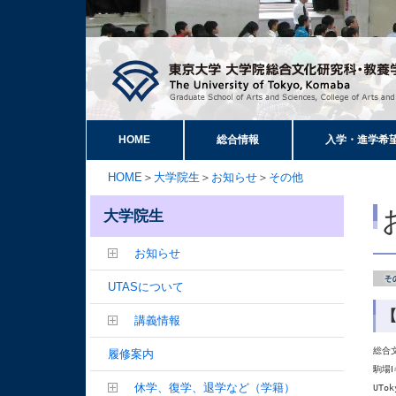
HOME
総合情報
入学・進学希
HOME
＞
大学院生
＞
お知らせ
＞
その他
大学院生
お知らせ
UTASについて
【
講義情報
総合
履修案内
駒場Ⅰ
休学、復学、退学など（学籍）
UTo