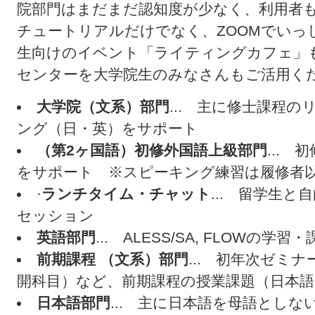
院部門はまだまだ認知度が少なく、利用者
チュートリアルだけでなく、ZOOMでいっ
生向けのイベント「ライティングカフェ」
センターを大学院生のみなさんもご活用く
大学院（文系）部門
... 主に修士課程
ング（日・英）をサポート
（第
2
ヶ国語）初修外国語上級部門
...
をサポート ※スピーキング練習は履修者
·
ランチタイム・チャット
... 留学生
セッション
英語部門
... ALESS/SA, FLOWの学
前期課程
（文系）部門
... 初年次ゼミ
開科目）など、前期課程の授業課題（日本
日本語部門
... 主に日本語を母語とし