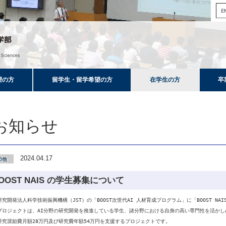
望の方
留学生・留学希望の方
在学生の方
卒
お知らせ
2024.04.17
OOST NAIS の学生募集について
究開発法人科学技術振興機構（JST）の「BOOST次世代AI 人材育成プログラム」に「BOOST NAI
プロジェクトは、AI分野の研究開発を推進している学生、諸分野における自身の高い専門性を活かし
研究奨励費月額28万円及び研究費年額54万円を支援するプロジェクトです。