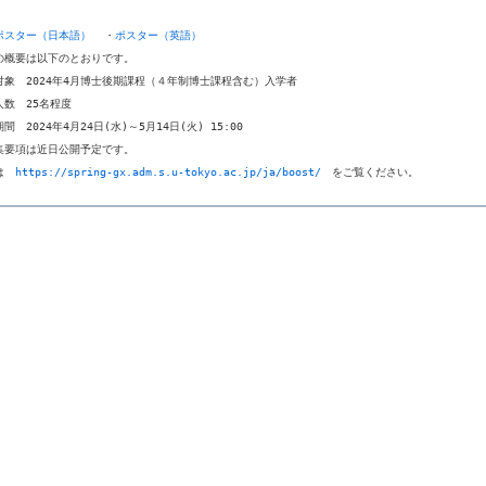
ポスター（日本語）
  ・
ポスター（英語）
の概要は以下のとおりです。

対象　2024年4月博士後期課程（４年制博士課程含む）入学者

数　25名程度

間　2024年4月24日(水)～5月14日(火) 15:00

集要項は近日公開予定です。

は　
https://spring-gx.adm.s.u-tokyo.ac.jp/ja/boost/