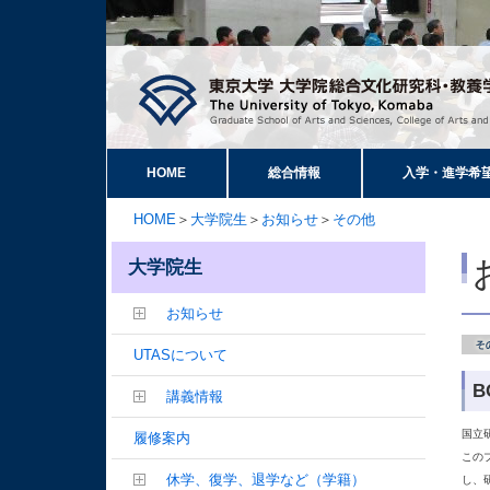
HOME
総合情報
入学・進学希
HOME
＞
大学院生
＞
お知らせ
＞
その他
大学院生
お知らせ
UTASについて
B
講義情報
国立研
履修案内
この
休学、復学、退学など（学籍）
し、