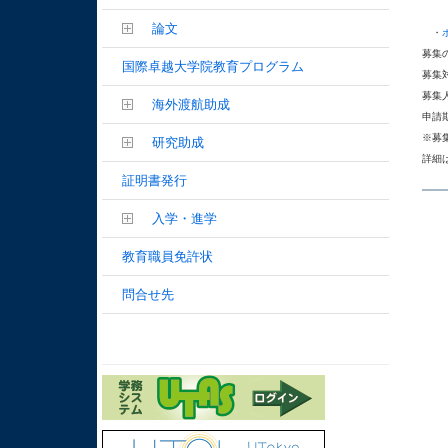
論文
　・
募集
国際卓越大学院教育プログラム
募集
募集人
海外渡航助成
申請期
※募
研究助成
詳細
証明書発行
入学・進学
教育職員免許状
問合せ先