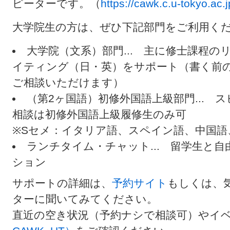
ピーターです。（
https://cawk.c.u-tokyo.ac.j
大学院生の方は、ぜひ下記部門をご利用く
大学院（文系）部門... 主に修士課程
イティング（日・英）をサポート（書く前
ご相談いただけます）
（第2ヶ国語）初修外国語上級部門... 
相談は初修外国語上級履修生のみ可
※Sセメ：イタリア語、スペイン語、中国語
ランチタイム・チャット... 留学生と
ション
サポートの詳細は、
予約サイト
もしくは、
ターに聞いてみてください。
直近の空き状況（予約ナシで相談可）やイ