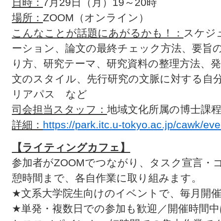
日時：
7月29日（月）19～20時
場所：
ZOOM（オンライン）
こんなことが話題にあがるかも！：
スケジ
ーション、論文の最終チェック方法、要旨
り方、研究テーマ、研究資料の整理方法、
文のスタイル、先行研究の文脈に対する自
リアパス など
司会担当スタッフ：
地域文化所属の博士課
詳細：
https://park.itc.u-tokyo.ac.jp/cawk/ev
【ライティングカフェ】
参加者がZOOMでつながり、タスク宣言・
憩時間まで、各自作業に取り組みます。
★文系大学院生向けのイベントで、毎月開
★単発・複数日での参加も歓迎／開催時間中