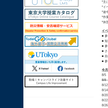
*主
*イ
*途
*作
*休
イ
■ 
■ 
■ 
■ 
■ 
■ 
今
8/5
8/8
8/1
8/1
8/2
8/2
8/2