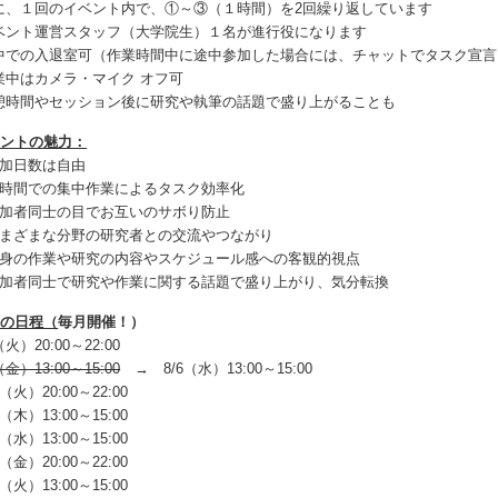
に、１回のイベント内で、①～③（１時間）を2回繰り返しています
ベント運営スタッフ（大学院生）１名が進行役になります
中での入退室可（作業時間中に途中参加した場合には、チャットでタスク宣
業中はカメラ・マイク オフ可
憩時間やセッション後に研究や執筆の話題で盛り上がることも
ベントの魅力：
参加日数は自由
短時間での集中作業によるタスク効率化
参加者同士の目でお互いのサボり防止
さまざまな分野の研究者との交流やつながり
自身の作業や研究の内容やスケジュール感への客観的視点
参加者同士で研究や作業に関する話題で盛り上がり、気分転換
月の日程（
毎月開催！）
（火）20:00～22:00
（金）13:00～15:00
→ 8/6（水）13:00～15:00
2（火）20:00～22:00
4（木）13:00～15:00
0（水）13:00～15:00
2（金）20:00～22:00
6（火）13:00～15:00