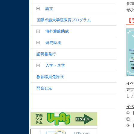
参
論文
ぜ
国際卓越大学院教育プログラム
【
海外渡航助成
研究助成
証明書発行
入学・進学
教育職員免許状
イ
問合せ先
東京
し
イ
① 
② 
③ 