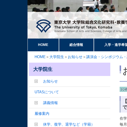
HOME
総合情報
入学・進学希
HOME
＞
大学院生
＞
お知らせ
＞
講演会・シンポジウム・
大学院生
お知らせ
UTASについて
講義情報
履修案内
在学
休学、復学、退学など（学籍）
毎