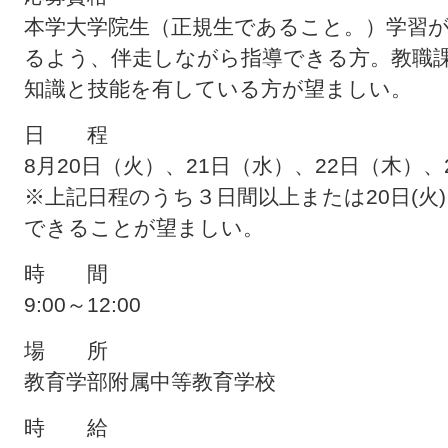
本学大学院生（正規生であること。）学習
るよう、伴走しながら指導できる方。教職
知識と技能を有している方が望ましい。
日 程
8
月
20
日（火）、
21
日（水）、
22
日（木）、
※上記日程のうち３日間以上または
20
日
(
火
)
できることが望ましい。
時 間
9:00
～
12:00
場 所
教育学部附属中等教育学校
時 給