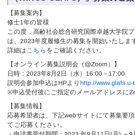
【募集案内】
修士1年
の皆様
この度，高齢社会総合研究国際卓越大学院プログ
は、
2023
年度履修生の募集を開始いたしま
詳細は
こちら
をご確認ください。
【オンライン募集説明会（@Zoom）】
日時：2023年8月2日（水）16:00－17:00
説明会参加申込はHPより
http://www.glafs.u-
※申込受付後にご指定のメールアドレスにZ
【募集情報】
応募希望者は、下記webサイトにて募集要
てご応募ください。
・申請書受付期間：2023 年9月11日(月) ～9月