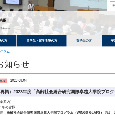
望の方
留学生・留学希望の方
在学生の方
卒
グラム
お知らせ
2023.09.04
再掲）2023年度「高齢社会総合研究国際卓越大学院プログラ
募集案内】
1年
の皆様
の度，
高齢社会総合研究国際卓越大学院プログラム（WINGS-GLAFS）
では、