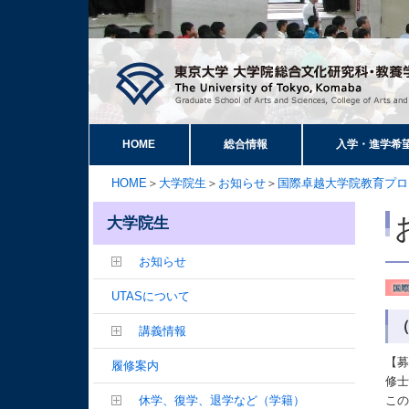
HOME
総合情報
入学・進学希
HOME
＞
大学院生
＞
お知らせ
＞
国際卓越大学院教育プロ
大学院生
お知らせ
UTASについて
（
講義情報
【
履修案内
修士
休学、復学、退学など（学籍）
こ