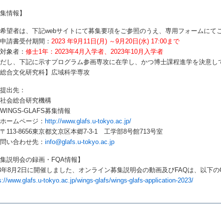
募集情報】
募希望者は、
下記webサイトにて募集要項をご参照のうえ、専用フォーム
にて
申請書受付期間：
2023 年9月11日(月) ～9月20日(水) 17:00まで
対象者：
修士
1
年：
2023
年
4
月入学者、
2023
年
10
月入学者
ただし、下記に示すプログラム参画専攻に在学し、かつ博士課程進学を決意し
【総合文化研究科】広域科学専攻
提出先：
齢社会総合研究機構
NGS-GLAFS募集情報
ームページ：
http://www.glafs.u-tokyo.ac.jp/
13-8656東京都文京区本郷7‐3‐1 工学部8号館713号室
い合わせ先：
info@glafs.u-tokyo.ac.jp
集説明会の録画・FQA情報】
23年8月2日に開催しました、オンライン募集説明会の動画及びFAQは、以下
s://www.glafs.u-tokyo.ac.jp/wings-glafs/wings-glafs-application-2023/