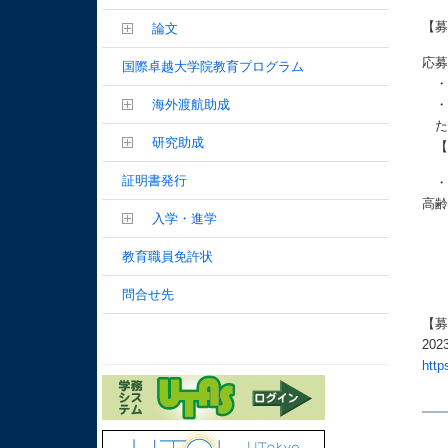
【
論文
応
国際卓越大学院教育プログラム
・
海外渡航助成
・
研究助成
証明書発行
・
高
入学・進学
WI
ホ
教育職員免許状
〒1
問
問合せ先
【募
20
http