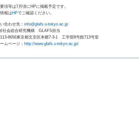
集要項等は
7月頃にHPに掲載予定です。
新情報は
HP
でご確認ください。
問い合わせ先：
info@glafs.u-tokyo.ac.jp
齢社会総合研究機構
GLAFS
担当
〒
113-8656
東京都文京区本郷
7
‐
3
‐
1
工学部
8
号館
713
号室
ームページ：
http://www.glafs.u-tokyo.ac.jp/