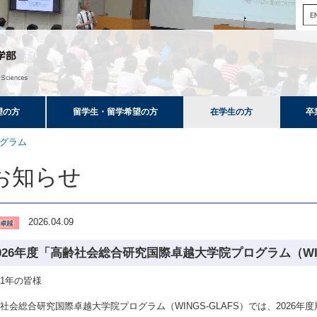
望の方
留学生・留学希望の方
在学生の方
卒
グラム
お知らせ
2026.04.09
026年度「高齢社会総合研究国際卓越大学院プログラム（WIN
士
1
年
の皆様
齢社会総合研究国際卓越大学院プログラム（
WINGS-GLAFS
）では、
2026
年度