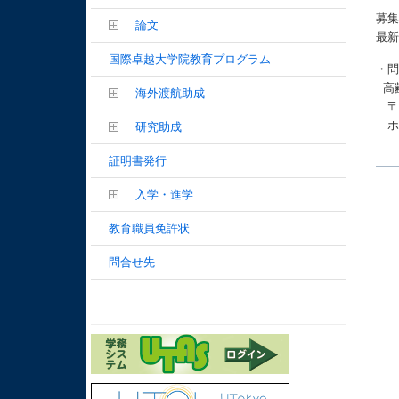
募
論文
最
国際卓越大学院教育プログラム
・
高
海外渡航助成
ホ
研究助成
証明書発行
入学・進学
教育職員免許状
問合せ先