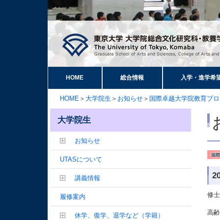
HOME
総合情報
入学・進学希
HOME
＞
大学院生
＞
お知らせ
＞
国際卓越大学院教育プロ
大学院生
お知らせ
UTASについて
2
講義情報
修
履修案内
高
休学、復学、退学など（学籍）