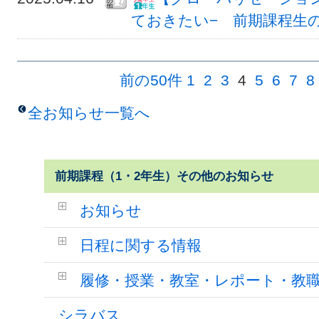
ておきたい− 前期課程生
前の50件
1
2
3
4
5
6
7
8
全お知らせ一覧へ
前期課程（1・2年生）その他のお知らせ
お知らせ
日程に関する情報
履修・授業・教室・レポート・教
シラバス