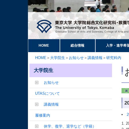
HOME
総合情報
入学・進学希
HOME
＞
大学院生
＞
お知らせ
＞
講義情報
＞
研究科内
大学院生
お知らせ
UTASについて
2
講義情報
履修案内
休学、復学、退学など（学籍）