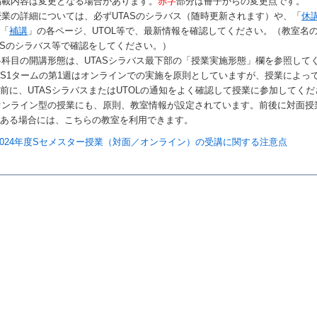
掲載内容は変更となる場合があります。
赤字
部分は冊子からの変更点です。
授業の詳細については、必ずUTASのシラバス（随時更新されます）や、「
休
」「
補講
」の各ページ、UTOL等で、最新情報を確認してください。（教室名
ASのシラバス等で確認をしてください。）
各科目の開講形態は、UTASシラバス最下部の「授業実施形態」欄を参照して
S1タームの第1週はオンラインでの実施を原則としていますが、授業によっ
前に、UTASシラバスまたはUTOLの通知をよく確認して授業に参加してくだ
オンライン型の授業にも、原則、教室情報が設定されています。前後に対面授
がある場合には、こちらの教室を利用できます。
2024年度Sセメスター授業（対面／オンライン）の受講に関する注意点