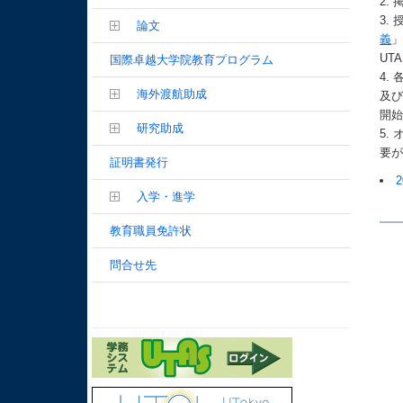
論文
義
UT
国際卓越大学院教育プログラム
海外渡航助成
及び
開始
研究助成
要
証明書発行
入学・進学
教育職員免許状
問合せ先