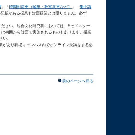
講
」「
時間割変更（曜限・教室変更など）
」「
集中講
の記載がある授業も対面授業とは限りません。必ず
ください。総合文化研究科においては、Sセメスター
ては初回から対面で実施されるものもあります。授業
さい。
業があり駒場キャンパス内でオンライン受講をする必
前のページへ戻る