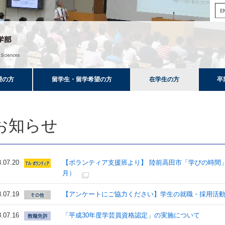
望の方
留学生・留学希望の方
在学生の方
卒
お知らせ
.07.20
【ボランティア支援班より】 陸前高田市「学びの時間」
月）
.07.19
【アンケートにご協力ください】学生の就職・採用活
.07.16
「平成30年度学芸員資格認定」の実施について