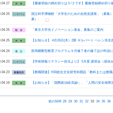
.04.27
【履修登録の締め切りは５/２です】履修登録締め切り
.04.25
国立科学博物館「大学生のための自然史講座」（募集）-
募）-
.04.25
「東京大学光イノベーション基金」募集のご案内
.04.25
【お知らせ】 4月26日(木）2限 ギルバート ヘレン先
.04.24
部局横断型教育プログラム９月修了者の修了証の申請
.04.23
【学術情報リテラシー担当より】 5月度 講習会（昼休
.04.23
【教職関連】H30総合文化研究科開設「教科または教
.04.19
【お知らせ】「国際政治経済論Ⅰ」、「人間の安全保障
前の50件
28
29
30
31
32
33
34
35
36