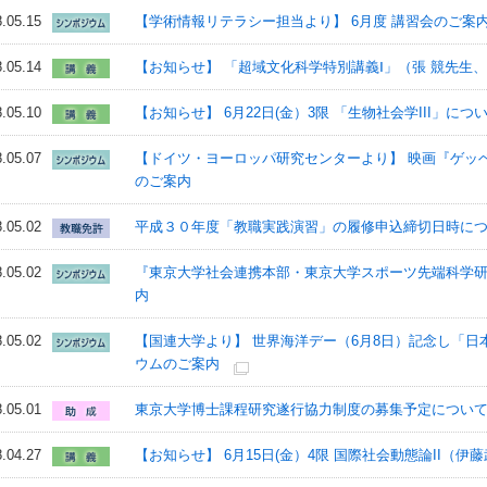
.05.15
【学術情報リテラシー担当より】 6月度 講習会のご案
.05.14
【お知らせ】 「超域文化科学特別講義Ⅰ」（張 競先生
.05.10
【お知らせ】 6月22日(金）3限 「生物社会学III」につ
.05.07
【ドイツ・ヨーロッパ研究センターより】 映画『ゲッ
のご案内
.05.02
平成３０年度「教職実践演習」の履修申込締切日時について(5/
.05.02
『東京大学社会連携本部・東京大学スポーツ先端科学研究拠
内
.05.02
【国連大学より】 世界海洋デー（6月8日）記念し「日
ウムのご案内
.05.01
東京大学博士課程研究遂行協力制度の募集予定につい
.04.27
【お知らせ】 6月15日(金）4限 国際社会動態論II（