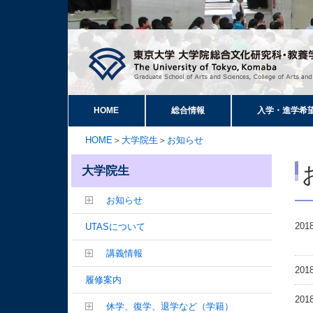
HOME
総合情報
入学・進学希
HOME
＞
大学院生
＞
お知らせ
大学院生
お知らせ
2018
UTASについて
講義情報
2018
履修案内
2018
休学、復学、退学など（学籍）