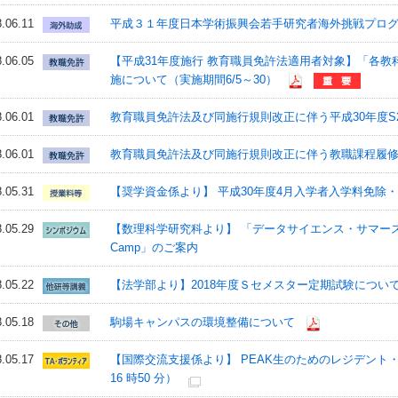
.06.11
平成３１年度日本学術振興会若手研究者海外挑戦プロ
.06.05
【平成31年度施行 教育職員免許法適用者対象】「各教
施について（実施期間6/5～30）
.06.01
教育職員免許法及び同施行規則改正に伴う平成30年度
.06.01
教育職員免許法及び同施行規則改正に伴う教職課程履
.05.31
【奨学資金係より】 平成30年度4月入学者入学料免除
.05.29
【数理科学研究科より】 「データサイエンス・サマースクール Tokyo
Camp」のご案内
.05.22
【法学部より】2018年度Ｓセメスター定期試験につい
.05.18
駒場キャンパスの環境整備について
.05.17
【国際交流支援係より】 PEAK生のためのレジデント・
16 時50 分）