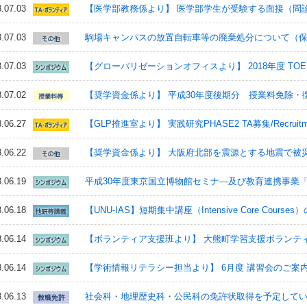
.07.03
【医学部教務係より】 医学部学生が受験する面接（問
.07.03
駒場キャンパスの放置自転車等の廃棄処分について（保
.07.03
【グローバリゼーションオフィスより】 2018年度 TO
.07.02
【奨学資金係より】 平成30年度後期分 授業料免除・
.06.27
【GLP推進室より】 実践研究PHASE2 TA募集/Recruitment fo
.06.22
【奨学資金係より】 大阪府北部を震源とする地震で被
.06.19
平成30年度東京国立博物館セミナ―及び教育連携事業
.06.18
【UNU-IAS】短期集中講座（Intensive Core Course
.06.14
【ボランティア支援班より】 大熊町学習支援ボランティ
.06.14
【学術情報リテラシー担当より】 6月度 講習会のご
.06.13
社会科・地理歴史科・公民科の免許状取得を予定して