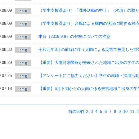
.09.09
（学生支援課より）「課外活動の中止」（次項）の取
.09.09
（学生支援課より）台風による構内の状況に関する対
.09.09
本日（2019.9.9）の登校についての注意
.08.30
令和元年8月の前線に伴う大雨による災害で被災した世
.08.29
【重要】大雨特別警報が発表された地域ご出身の学生
.07.25
【アンケートにご協力ください】学生の就職・採用活
.07.18
【重要】6月下旬からの大雨に係る被害地域ご出身の学
前の50件
2
3
4
5
6
7
8
9
10
11