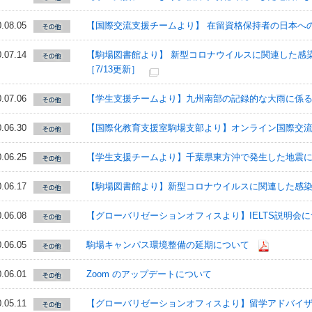
.08.05
【国際交流支援チームより】 在留資格保持者の日本へ
.07.14
【駒場図書館より】 新型コロナウイルスに関連した感
［7/13更新］
.07.06
【学生支援チームより】九州南部の記録的な大雨に係
.06.30
【国際化教育支援室駒場支部より】オンライン国際交流イ
.06.25
【学生支援チームより】千葉県東方沖で発生した地震
.06.17
【駒場図書館より】新型コロナウイルスに関連した感
.06.08
【グローバリゼーションオフィスより】IELTS説明会について
.06.05
駒場キャンパス環境整備の延期について
.06.01
Zoom のアップデートについて
.05.11
【グローバリゼーションオフィスより】留学アドバイ