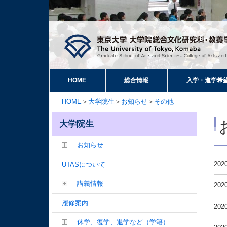
HOME
総合情報
入学・進学希
HOME
＞
大学院生
＞
お知らせ
＞
その他
大学院生
お知らせ
2020
UTASについて
講義情報
2020
履修案内
2020
休学、復学、退学など（学籍）