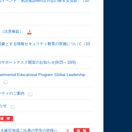
イベント「英語落語with立川志の春＆交流会」（10
て（注意喚起）
対象とする情報セキュリティ教育の実施について（10
alk-inサポートデスク開室のお知らせ(9/25～10/9)
ntal Educational Program 'Global Leadership
ーティのご案内
らせ
よる被災地域ご出身の学生の皆様へ