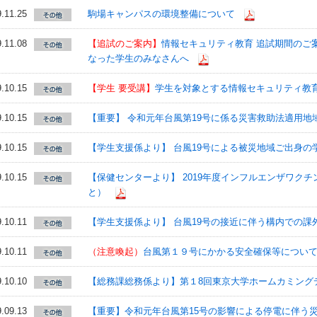
.11.25
駒場キャンパスの環境整備について
.11.08
【追試のご案内】
情報セキュリティ教育 追試期間のご案内（
なった学生のみなさんへ
.10.15
【学生 要受講】
学生を対象とする情報セキュリティ教育
.10.15
【重要】 令和元年台風第19号に係る災害救助法適用地
.10.15
【学生支援係より】 台風19号による被災地域ご出身の
.10.15
【保健センターより】 2019年度インフルエンザワクチ
と）
.10.11
【学生支援係より】 台風19号の接近に伴う構内での課
.10.11
（注意喚起）
台風第１９号にかかる安全確保等につい
.10.10
【総務課総務係より】第１8回東京大学ホームカミングデイ
.09.13
【重要】令和元年台風第15号の影響による停電に伴う