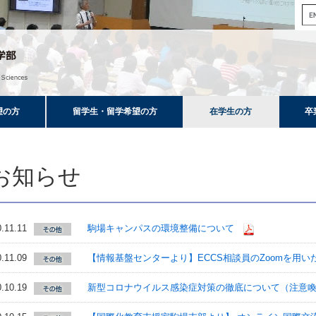
望の方
留学生・留学希望の方
在学生の方
卒
お知らせ
.11.11
駒場キャンパスの環境整備について
.11.09
【情報基盤センターより】ECCS相談員のZoomを用
.10.19
新型コロナウイルス感染症対策の徹底について（注意