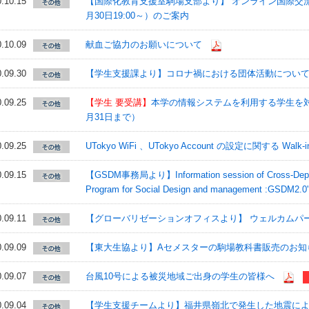
.10.15
【国際化教育支援室駒場支部より】 オンライン国際交流
月30日19:00～）のご案内
.10.09
献血ご協力のお願いについて
.09.30
【学生支援課より】コロナ禍における団体活動につい
.09.25
【学生 要受講】
本学の情報システムを利用する学生を
月31日まで）
.09.25
UTokyo WiFi 、UTokyo Account の設定に関する W
.09.15
【GSDM事務局より】Information session of Cross-Departme
Program for Social Design and management :GSDM2.0'
.09.11
【グローバリゼーションオフィスより】 ウェルカムパ
.09.09
【東大生協より】Aセメスターの駒場教科書販売のお知
.09.07
台風10号による被災地域ご出身の学生の皆様へ
.09.04
【学生支援チームより】福井県嶺北で発生した地震に