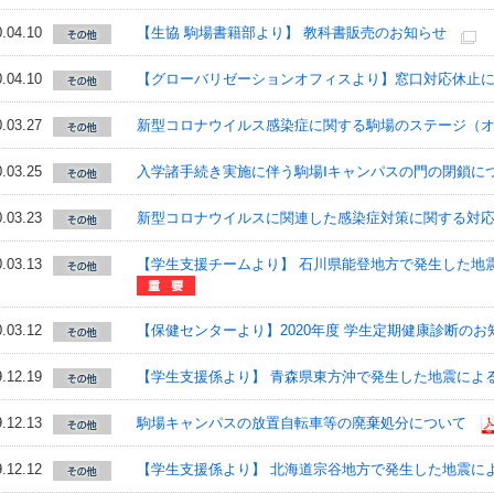
.04.10
【生協 駒場書籍部より】 教科書販売のお知らせ
.04.10
【グローバリゼーションオフィスより】窓口対応休止について/NOTICE
.03.27
新型コロナウイルス感染症に関する駒場のステージ（
.03.25
入学諸手続き実施に伴う駒場Ⅰキャンパスの門の閉鎖について（20
.03.23
新型コロナウイルスに関連した感染症対策に関する対
.03.13
【学生支援チームより】 石川県能登地方で発生した地
.03.12
【保健センターより】2020年度 学生定期健康診断のお
.12.19
【学生支援係より】 青森県東方沖で発生した地震によ
.12.13
駒場キャンパスの放置自転車等の廃棄処分について
.12.12
【学生支援係より】 北海道宗谷地方で発生した地震に