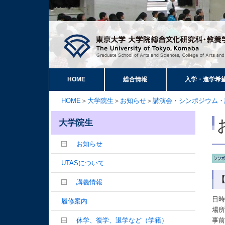
HOME
総合情報
入学・進学希
HOME
＞
大学院生
＞
お知らせ
＞
講演会・シンポジウム・
大学院生
お知らせ
UTASについて
【
講義情報
日時
履修案内
場所
休学、復学、退学など（学籍）
事