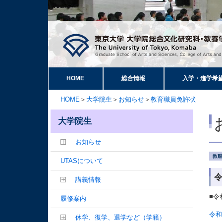
HOME
総合情報
入学・進学希
HOME
＞
大学院生
＞
お知らせ
＞
教育職員免許状
大学院生
お知らせ
UTASについて
講義情報
■令
履修案内
令和
休学、復学、退学など（学籍）