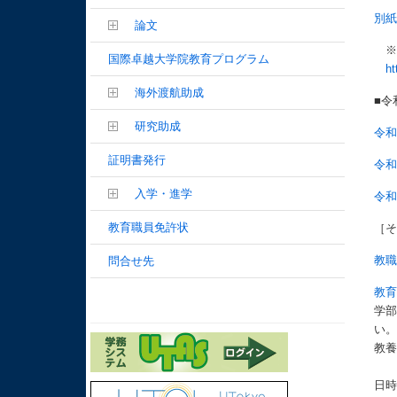
別紙
論文
※
国際卓越大学院教育プログラム
ht
海外渡航助成
■令
研究助成
令和
証明書発行
令和
入学・進学
令和
教育職員免許状
［
教
問合せ先
教育
学
い
教養
日時