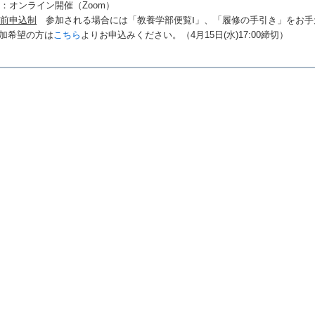
：オンライン開催（Zoom）
事前申込制
参加される場合には「教養学部便覧Ⅰ」、「履修の手引き」をお手
加希望の方は
こちら
よりお申込みください。（4月15日(水)17:00締切）