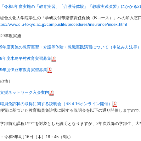
「令和8年度実施の「教育実習」「介護等体験」「教職実践演習」にかかる2
総合文化大学院学生の「学研災付帯賠償責任保険（Bコース）」への加入窓
tps://www.c.u-tokyo.ac.jp/campuslife/procedures/insurance/index.html
和9年度実施
9年度実施の教育実習・介護等体験・教職実践演習について（申込み方法等
9年度木島平村教育実習募集
9年度伊豆市教育実習募集
その他］
職支援ネットワーク入会案内
職員免許状の取得に関する説明会（R8.4.16オンライン開催）
部便覧に基づいた教育職員免許状に関する説明会を以下の通り開催しますので
。
学部前期課程1年生を対象とした説明となりますが、2年次以降の学部生、大
：令和8年4月16日（木）18：45（6限）