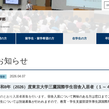
望の方
留学生・留学希望の方
在学生の方
卒
お知らせ
2026.04.07
令和8年（2026）度東京大学三鷹国際学生宿舎入居者（１
記のとおり入居者募集を行います。
宿舎入居について興味のある方は窓口まで
学生については別途募集が行われますので、教育・学生支援部奨学厚生課国際