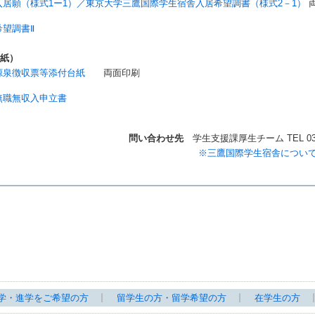
入居願（様式1ー1）／東京大学三鷹国際学生宿舎入居希望調書（様式2－1）
希望調書Ⅱ
別紙）
源泉徴収票等添付台紙
両面印刷
無職無収入申立書
問い合わせ先
学生支援課厚生チーム TEL 03(54
※三鷹国際学生宿舎につい
学・進学をご希望の方
留学生の方・留学希望の方
在学生の方