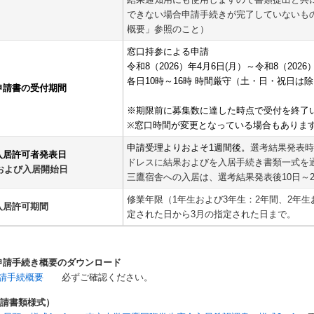
できない場合申請手続きが完了していないも
概要」参照のこと）
窓口持参による申請
令和8（2026）年4月6日(月）～令和8（2026
各日10時～16時 時間厳守（土・日・祝日は
.申請書の受付期間
※期限前に募集数に達した時点で受付を終了
※窓口時間が変更となっている場合もありま
申請受理よりおよそ1週間後。
選考結果発表
.入居許可者発表日
ドレスに結果およびを入居手続き書類一式を
よび入居開始日
三鷹宿舎への入居は、選考結果発表後10日～
修業年限（1年生および3年生：2年間、2年生
.入居許可期間
定された日から3月の指定された日まで。
申請手続き概要のダウンロード
請手続概要
必ずご確認ください。
申請書類様式）