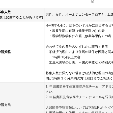
記
.募集人数
男性、女性、オールジェンダーフロアとも
人数は変更することがあります)
令和8年4月に、以下のいずれかに該当する日
・教養学部に在籍（修業年限内）の者
・理学部数学科に在籍（修業年限内）の者
合わせて次の各号のいずれかに該当する者
.申請資格
①経済的理由により住居の確保が困難と認
1時間30分以上の者
②風水害等の災害、不慮の事故など特別の事
募集人数に満たない場合は経済的な理由の有
間が1時間３０分未満の方は窓口までご相談
1. 申請書類を学生支援課厚生チーム（アドミ
さい。
2. 申請書類提出後厚生チームにメールを送
.申請方法
入居願等申請書類については下記URLからダ
結果通知用にも使用しますので書類提出と共