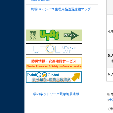
駒場Ⅰキャンパス生理用品設置建物マップ
4
5
お
6
学内ネットワーク緊急地震速報
※ 
◇
申
（