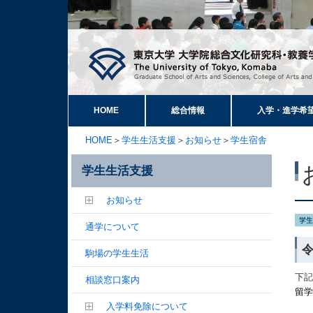
HOME
総合情報
入学・進学希
HOME
＞
学生生活支援
＞
お知らせ
＞
学生宿舎
学生生活支援
お知らせ
通学について
駒場の学生生活
下
相談窓口案内
留
入学料免除について