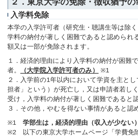
２．東京大学の免除・徴収猶予の
入学料免除
本学の入学許可者（研究生・聴講生等は除
学料の納付が著しく困難であると認められ
額又は一部が免除されます。
１．経済的理由により入学料の納付が困難
者。
（大学院入学許可者のみ）
※1
２．入学前の1年以内において学資を主とし
担者」という）が死亡し，又は申請者若し
受け，入学料の納付が著しく困難であると認
３．その他，やむを得ない事情があると認
※1
学部生は，経済的理由（収入が少ない
※2 以下の東京大学ホームページ「学費免