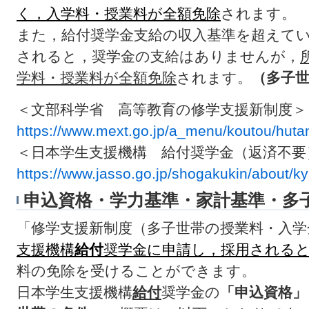
く，入学料・授業料が全額免除
されます。
また，給付奨学金支給の収入基準を超えて
されると，奨学金の支給はありませんが，
学料・授業料が全額免除
されます。
（多子
＜文部科学省 高等教育の修学支援新制度＞
https://www.mext.go.jp/a_menu/koutou/huta
＜日本学生支援機構 給付奨学金（返済不要
https://www.jasso.go.jp/shogakukin/about/ky
申込資格・学力基準・家計基準・多
「修学支援新制度（多子世帯の授業料・入学
支援機構
給付
奨学金に申請し，採用される
料の免除を受けることができます。
日本学生支援機構
給付
奨学金の
「申込資格」