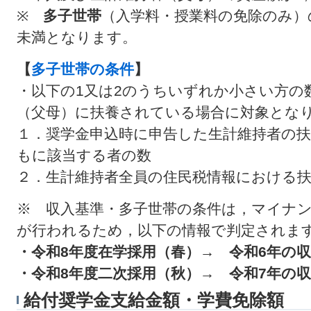
※
多子世帯
（入学料・授業料の免除のみ）
未満となります。
【
多子世帯の条件
】
・以下の1又は2のうちいずれか小さい方の
（父母）に扶養されている場合に対象とな
１．奨学金申込時に申告した生計維持者の
もに該当する者の数
２．生計維持者全員の住民税情報における
※ 収入基準・多子世帯の条件は，マイナ
が行われるため，以下の情報で判定されま
・令和8年度在学採用（春）→ 令和6年の収
・令和8年度二次採用（秋）→ 令和7年の収
給付奨学金支給金額・学費免除額