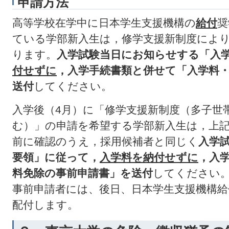
申請方法
高等学校在学中に日本学生支援機構の
給付
奨
ている学部新入生は，修学支援新制度によ
ります。
入学試験当日にお知らせする「入
付せずに
，入学手続書類と併せて「
入学料
送付
してください。
入学後（4月）に「修学支援新制度（多子世
む）」の申請を希望する学部新入生は，上
前に確認のうえ，採用候補者と同じく
入学
要領」に従って，
入学料を納付せずに
，入
料免除の事前申請書」を送付
してください
事前申請者には、後日、日本学生支援機構給
配付します。