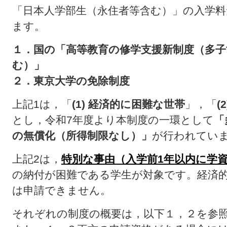
「日本人学部生（永住者等含む）」の入学料
ます。
１．国の「高等教育の修学支援新制度（多子
む）」
２．東京大学の免除制度
上記1は，「
(1) 経済的に困難な世帯
」，「
(
とし，令和7年度より本制度の一環として
「
の無償化（所得制限なし）」
が行われてい
上記2は，
特別な事由（入学前1年以内に学
の納付が困難である学生が対象です。経済
は申請できません。
それぞれの制度の概要は，以下１，２を参