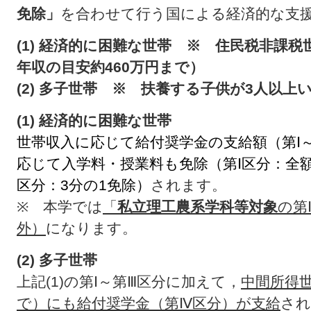
免除」
を合わせて行う国による経済的な支
(1) 経済的に困難な世帯 ※ 住民税非課
年収の目安約460万円まで）
(2) 多子世帯 ※ 扶養する子供が3人以上
(1) 経済的に困難な世帯
世帯収入に応じて給付奨学金の支給額（第Ⅰ
応じて入学料・授業料も免除（第Ⅰ区分：全額
区分：3分の1免除）
されます。
※ 本学では
「
私立理工農系学科等対象
の第
外）
になります。
(2) 多子世帯
上記(1)の第Ⅰ～第Ⅲ区分に加えて，
中間所得世
で）にも給付奨学金（第Ⅳ区分）が支給
され