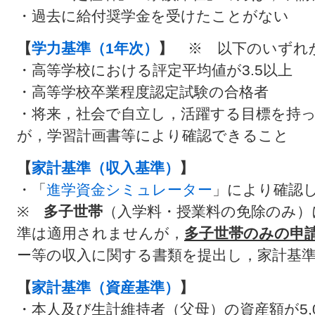
・過去に給付奨学金を受けたことがない
【
学力基準（1年次）
】
※ 以下のいずれ
・高等学校における評定平均値が3.5以上
・高等学校卒業程度認定試験の合格者
・将来，社会で自立し，活躍する目標を持
が，学習計画書等により確認できること
【
家計基準
（収入基準）
】
・「
進学資金シミュレーター
」により確認
※
多子世帯
（入学料・授業料の免除のみ）
準は適用されませんが，
多子世帯のみの申
ー等の収入に関する書類を提出し，家計基
【
家計基準（資産基準）
】
・本人及び生計維持者（父母）の資産額が5,