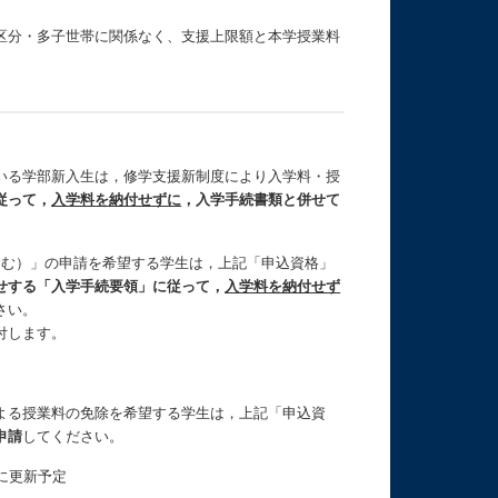
区分・多子世帯に関係なく、支援上限額と本学授業料
いる学部新入生は，修学支援新制度により入学料・授
従って，
入学料を納付せずに
，
入学手続書類と併せて
含む）」の申請を希望する学生は，上記「申込資格」
せする「入学手続要領」に従って，
入学料を納付せず
さい。
付します。
よる授業料の免除を希望する学生は，上記「申込資
申請
してください。
に更新予定