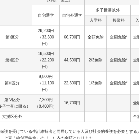
多子世帯以外
自宅通学
自宅外通学
入学料
授業料
29,200円
第Ⅰ区分
（33,300
66,700円
全額免除
全額免除*
全
円）
19,500円
第Ⅱ区分
（22,200
44,500円
2/3免除
全額免除*
全
円）
9,800円
第Ⅲ区分
（11,100
22,300円
1/3免除
全額免除*
全
円）
第Ⅳ区分
7,300円
16,700円
―
―
全
多子世帯に限る）
（8,400円）
支援区分外
―
―
―
―
全
活保護を受けている生計維持者と同居している人及び社会的養護を必要とする
は、上表「給付奨学金」の（ ）内の金額となります。