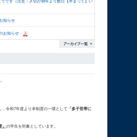
までです（注意：〆切が例年より数日【早まって】い
お知らせ
のお知らせ
す。
し，令和7年度より本制度の一環として
「多子世帯に
帯」
の学生を対象としています。