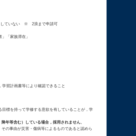
していない ※ 2浪まで申請可
者」「家族滞在」
，学習計画書等により確認できること
る目標を持って学修する意欲を有していることが，学
・降年等含む）している場合，採用されません
。
，その事由が災害・傷病等によるものであると認めら