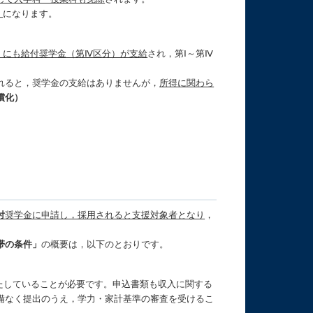
）
になります。
）にも給付奨学金（第Ⅳ区分）が支給
され，第Ⅰ～第Ⅳ
れると，奨学金の支給はありませんが，
所得に関わら
償化）
付
奨学金に申請し，採用されると支援対象者となり
，
帯の条件」
の概要は，以下のとおりです。
たしていることが必要です。申込書類も収入に関する
備なく提出のうえ，学力・家計基準の審査を受けるこ