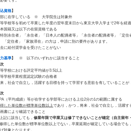
が必要です。
申込資格
】
学部に在学している ※ 大学院生は対象外
等学校等を初めて卒業した年度の翌年度末日から東京大学入学まで2年を経過
日本国籍又は以下の在留資格である
特別永住者」「永住者」「日本人の配偶者等」「永住者の配偶者等」「定住
 「定住者」「家族滞在」の方は，申請に別の要件があります。
過去に給付奨学金を受けたことがない
学力基準
】
※ 以下のいずれかに該当すること
年次
等学校における評定平均値が3.5以上
高等学校卒業程度認定試験の合格者
将来，社会で自立し，活躍する目標を持って学習する意欲を有していることが
年次
PA（平均成績）等が在学する学部等における上位2分の1の範囲に属する
修得した単位数が標準単位数以上
であり，かつ，将来，社会で自立し，活躍す
計画書により確認できること
上記に該当しても，
修業年限で卒業又は修了できないことが確定（自主留年
 修得した単位数が標準単位数以上でない，卒業延期が確定している場合でも
れば対象となります。