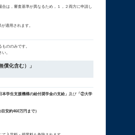
場合は，審査基準が異なるため，１，２両方に申請し
果が適用されます。
るもののみです。
さい。
無償化含む）」
日本学生支援機構の給付奨学金の支給」
及び
「②大学
目安約460万円まで）
じて入学料・授業料も免除
されます。