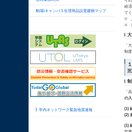
そ
経
駒場Ⅰキャンパス生理用品設置建物マップ
て
※
※
大
「
制
制
「
の
(1
学内ネットワーク緊急地震速報
(2
(1
世帯