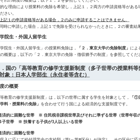
れぞれの制度の概要は，以下１，２を参照してください。
済的な理由により授業料の免除を希望し，上記１，２両方の申請資格等がある
ください。
上記１の申請資格等がある場合，２のみに申請することはできません
。
 同時に申請した場合，上記１で免除を受けられなかったときに，２の審査結
学院生・外国人留学生
大学院生・外国人留学生」の授業料免除は，
「２．東京大学の免除制度」
によ
度の概要は，以下の「２．東京大学の免除・徴収猶予の制度」を参照してくだ
１．国の「高等教育の修学支援新制度（多子世帯の授業料等
※対象：日本人学部生（永住者等含む）
度の概要
高等教育の修学支援新制度」は，以下の世帯に属する学生を対象として，
「①
入学料・授業料の免除」
を合わせて行う国による経済的な支援制度です。
) 経済的に困難な世帯 ※ 住民税非課税世帯及びそれに準ずる世帯（世帯年収の
) 多子世帯 ※ 扶養する子供が3人以上いる世帯
) 経済的に困難な世帯
収入に応じて給付奨学金の支給額（第Ⅰ～第Ⅲ区分）が決定し，その区分に応