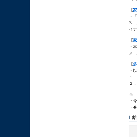
【
・
※
イ
【
・本
※
【
・以
１
２
※
・令
・令
給