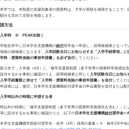
 本学では、本制度の支援対象者の授業料は、大学が差額を補填することで、
差額分も含めて全額を免除します。
請方法
入学時 ※ PEAK生除く
等学校在学中に日本学生支援機構の
給付
奨学金へ申請し，採用候補者となって
料免除の候補者になります。
入学試験当日にお知らせする「入学手続要領」に
入学料・授業料免除の事前申請書」を必ず送付
してください。
新入生で，入学後（4月）に「修学支援新制度（多子世帯の授業料等無償化
に該当するかを事前に確認のうえ，採用候補者と同じく
入学試験当日にお知ら
，入学手続書類と併せて「
入学料・授業料免除の事前申請書」を送付
してくだ
前申請者には，後日，日本学生支援機構給付奨学金の申込書類を送付または配
．入学時以外の時期に申請する者
学時以外の時期に「修学支援新制度（多子世帯の授業料等無償化を含む）」に
」等に該当するかを事前に確認のうえ，以下の
日本学生支援機構
給付
奨学金へ
本学生支援機構学部給付奨学生・在学（4月）採用の募集＞※ 毎年3月中旬