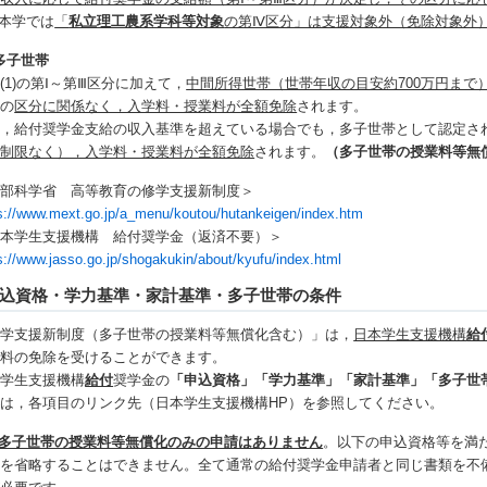
本学では
「
私立理工農系学科等対象
の第Ⅳ区分」は支援対象外（免除対象外
) 多子世帯
(1)の第Ⅰ～第Ⅲ区分に加えて，
中間所得世帯（世帯年収の目安約700万円まで
分の
区分に関係なく，入学料・授業料が全額免除
されます。
た，給付奨学金支給の収入基準を超えている場合でも，多子世帯として認定さ
（制限なく），入学料・授業料が全額免除
されます。
（多子世帯の授業料等無
文部科学省 高等教育の修学支援新制度＞
s://www.mext.go.jp/a_menu/koutou/hutankeigen/index.htm
日本学生支援機構 給付奨学金（返済不要）＞
s://www.jasso.go.jp/shogakukin/about/kyufu/index.html
込資格・学力基準・家計基準・多子世帯の条件
修学支援新制度（多子世帯の授業料等無償化含む）」は，
日本学生支援機構
給
業料の免除を受けることができます。
本学生支援機構
給付
奨学金の
「申込資格」「学力基準」「家計基準」「多子世
は，各項目のリンク先（日本学生支援機構HP）を参照してください。
多子世帯の授業料等無償化のみの申請はありません
。以下の申込資格等を満
類を省略することはできません。全て通常の給付奨学金申請者と同じ書類を不