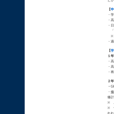
と
【
・
・高
・
「
※
・
【
１
・高
・
・
２
・
G
・
修
※ 
※
れ