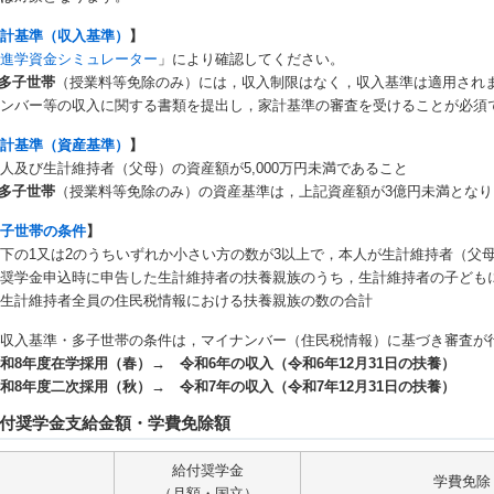
家計基準
（収入基準）
】
「
進学資金シミュレーター
」により確認してください。
多子世帯
（授業料等免除のみ）には，収入制限はなく，収入基準は適用され
ナンバー等の収入に関する書類を提出し，家計基準の審査を受けることが必須
家計基準（資産基準）
】
人及び生計維持者（父母）の資産額が5,000万円未満であること
多子世帯
（授業料等免除のみ）の資産基準は，上記資産額が3億円未満となり
多子世帯の条件
】
下の1又は2のうちいずれか小さい方の数が3以上で，本人が生計維持者（父
．奨学金申込時に申告した生計維持者の扶養親族のうち，生計維持者の子ども
．生計維持者全員の住民税情報における扶養親族の数の合計
 収入基準・多子世帯の条件は，マイナンバー（住民税情報）に基づき審査が
和8年度在学採用（春）→ 令和6年の収入（令和6年12月31日の扶養）
和8年度二次採用（秋）→ 令和7年の収入（令和7年12月31日の扶養）
付奨学金支給金額・学費免除額
給付奨学金
学費免除
（月額・国立）