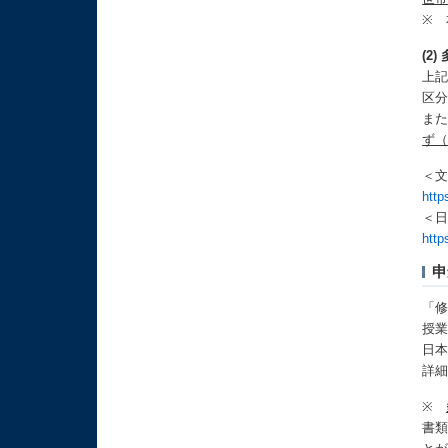
※ 
(2
上記
区
ま
ず
＜
http
＜
http
申
「
授
日
詳細
※
書