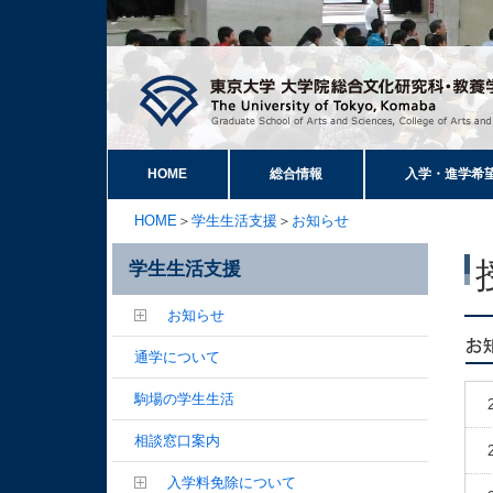
HOME
総合情報
入学・進学希
HOME
＞
学生生活支援
＞
お知らせ
学生生活支援
お知らせ
通学について
駒場の学生生活
相談窓口案内
入学料免除について