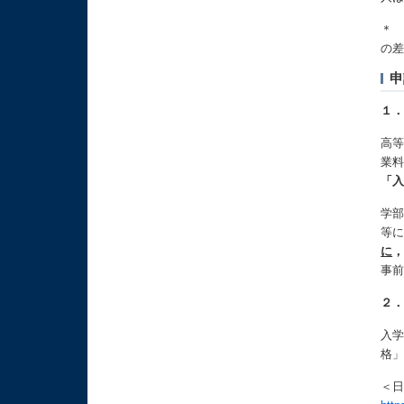
＊
の
申
１．
高
業
「
学部
等
に
事
２
入
格
＜日