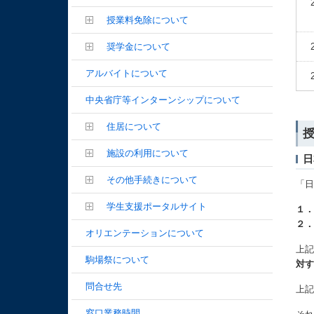
授業料免除について
奨学金について
アルバイトについて
中央省庁等インターンシップについて
住居について
施設の利用について
日
その他手続きについて
「日
学生支援ポータルサイト
１
２
オリエンテーションについて
上
駒場祭について
対
問合せ先
上
窓口業務時間