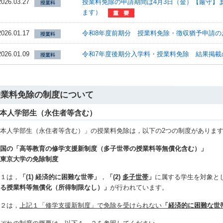
2026.03.27
授業料免除の申請期間は4月3日（金）【厳守】
ます）
2026.01.17
令和8年度前期分 授業料免除・徴収猶予申請の
2026.01.09
令和7年度後期分入学料・授業料免除 結果掲載
授業料免除の制度について
本人学部生（永住者等含む）
本人学部生（永住者等含む）」の授業料免除は，以下の2つの制度がありま
．国の「高等教育の修学支援新制度（多子世帯の授業料等無償化含む）」
．東京大学の免除制度
記１は，
「(1) 経済的に困難な世帯」
，
「(2)
多子世帯
」
に属する学生を対象と
する授業料等無償化（所得制限なし）」
が行われています。
記２は，
上記１「修学支援新制度」で免除を受けられない
「経済的に困難な世