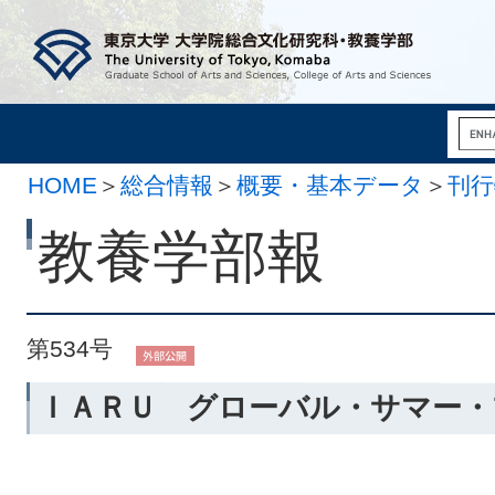
HOME
＞
総合情報
＞
概要・基本データ
＞
刊行
12月 1日）
教養学部報
第534号
ＩＡＲＵ グローバル・サマー・